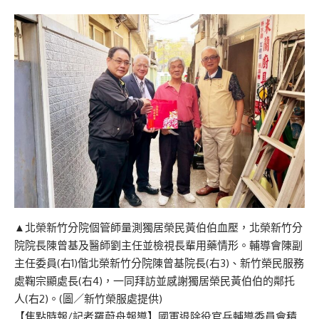
▲北榮新竹分院個管師量測獨居榮民黃伯伯血壓，北榮新竹分
院院長陳曾基及醫師劉主任並檢視長輩用藥情形。輔導會陳副
主任委員(右1)偕北榮新竹分院陳曾基院長(右3)、新竹榮民服務
處鞠宗顯處長(右4)，一同拜訪並感謝獨居榮民黃伯伯的鄰托
人(右2)。(圖／新竹榮服處提供)
【焦點時報/記者羅蔚舟報導】國軍退除役官兵輔導委員會積