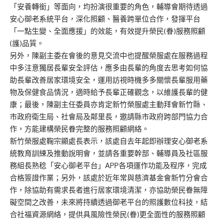
「安養轉銜」等面向，均扮演很重要的角色，輔導會期待透過
安心御老系統平台，深化照顧、醫養跨單位合作，發揮平台
「一點生變、全面應援」的效能，有效提升榮民(眷)服務照顧
(護)品質。
另外，陳副主委在會後的意見交流中也提醒榮服處在服務過程
中多注意獨居長輩安全評估，應多由長輩的角度去思考如何協
助長輩改善居家環境安全，運用訪視時機多多關懷長輩服用藥
物及保健食品情況，適時給予長輩正確觀念，以維護長輩的健
康；最後，陳副主任委員亦肯定新竹榮服處主動拜會新竹縣、
市政府衛生局、社會局及鄰里長，邀請縣市政府跨部門協力合
作，方能建構榮民眷完整的服務照顧網絡。
新竹榮服處鞠宗顯處長表示，該處自去年起即辦理安心御老系
統教育訓練及推動說明會，並請各重要幹部、輔導員及社區服
務組長熟稔「安心御老平台」APP各項運作功能及程序，完成
合格簽證作業；另外，該處於近年常與慈濟基金會新竹分會合
作，除協助有需求長者進行居家環境清潔，亦協助榮民眷無障
礙空間之改善，未來將持續透過御老平台的照護數位科技，結
合社福資源網絡，提供具風險性榮民(眷)更全面性的服務照顧