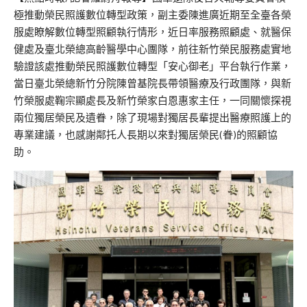
極推動榮民照護數位轉型政策，副主委陳進廣近期至全臺各榮
服處瞭解數位轉型照顧執行情形，近日率服務照顧處、就醫保
健處及臺北榮總高齡醫學中心團隊，前往新竹榮民服務處實地
驗證該處推動榮民照護數位轉型「安心御老」平台執行作業，
當日臺北榮總新竹分院陳曾基院長帶領醫療及行政團隊，與新
竹榮服處鞠宗顯處長及新竹榮家白恩惠家主任，一同關懷探視
兩位獨居榮民及遺眷，除了現場對獨居長輩提出醫療照護上的
專業建議，也感謝鄰托人長期以來對獨居榮民(眷)的照顧協
助。