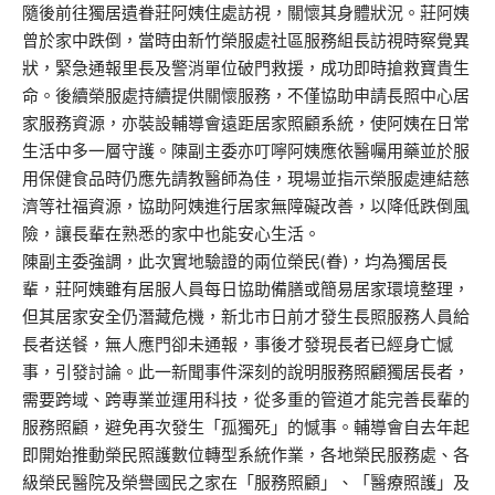
隨後前往獨居遺眷莊阿姨住處訪視，關懷其身體狀況。莊阿姨
曾於家中跌倒，當時由新竹榮服處社區服務組長訪視時察覺異
狀，緊急通報里長及警消單位破門救援，成功即時搶救寶貴生
命。後續榮服處持續提供關懷服務，不僅協助申請長照中心居
家服務資源，亦裝設輔導會遠距居家照顧系統，使阿姨在日常
生活中多一層守護。陳副主委亦叮嚀阿姨應依醫囑用藥並於服
用保健食品時仍應先請教醫師為佳，現場並指示榮服處連結慈
濟等社福資源，協助阿姨進行居家無障礙改善，以降低跌倒風
險，讓長輩在熟悉的家中也能安心生活。
陳副主委強調，此次實地驗證的兩位榮民(眷)，均為獨居長
輩，莊阿姨雖有居服人員每日協助備膳或簡易居家環境整理，
但其居家安全仍潛藏危機，新北市日前才發生長照服務人員給
長者送餐，無人應門卻未通報，事後才發現長者已經身亡憾
事，引發討論。此一新聞事件深刻的說明服務照顧獨居長者，
需要跨域、跨專業並運用科技，從多重的管道才能完善長輩的
服務照顧，避免再次發生「孤獨死」的憾事。輔導會自去年起
即開始推動榮民照護數位轉型系統作業，各地榮民服務處、各
級榮民醫院及榮譽國民之家在「服務照顧」、「醫療照護」及