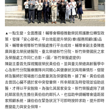
▲一點生變，全面應援！輔導會積極推動榮民照護數位轉型政
策，發揮「安心御老」平台效能提升榮民(眷)服務照顧(護)品
質。輔導會視導新竹榮服處推行平台成效，輔導會副主委陳進
廣與臺北榮民總醫院、臺北榮總新竹分院、新竹榮譽國民之家
及榮服處工作同仁合影。(圖／新竹榮服處提供)
陳副主委首先探視獨居榮民黃伯伯，並與臺北榮總高齡醫學中
心及新竹分院醫療團隊共同關心其健康狀況與用藥情形，個管
師及醫師於現場進行血壓量測及保健衛教。據了解，黃伯伯過
去曾因心臟不適於家中突發暈倒，所幸鄰居及時發現並協助送
醫，才得以平安脫險。為強化其居家安全，新竹榮服處除了請
託鄰居翁先生擔任黃伯伯的鄰托人，也協助申請輔導會遠距居
家照顧系統，讓伯伯在緊急狀況下可即時按鈴求助，提升即時
應變能力與安全保障。