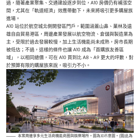
過，隨著產業聚集、交通建設逐步到位，A10 房價仍有補漲空
間，尤其在「軌道經濟」效應帶動下，未來將吸引更多購屋族
進場。
A10 站位於航空城北側開發區門戶，範圍涵蓋山鼻、菓林及遠
雄自由貿易港區，周邊產業發展以航空物流、倉儲與製造業為
主，受限於過去發展較慢，加上生活機能尚未成熟，房市長期
被低估；不過，這樣的條件也讓 A10 成為「首購族友善區
域」，以相同總價，可在 A10 買到比 A8、A9 更大的坪數，對
於預算有限的購屋族來說，吸引力不小。
本案周邊享多元生活商機能商圈與娛樂場所。圖為3D示意圖。(圖/此為