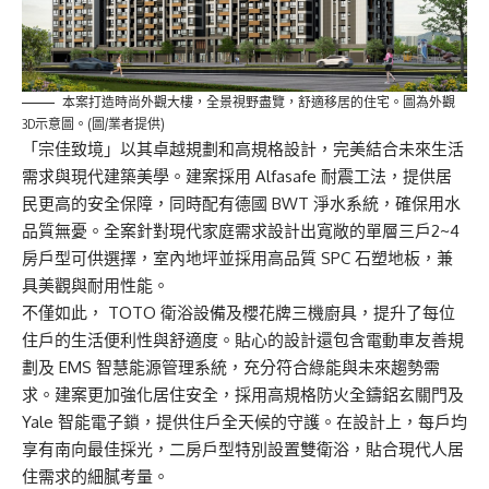
本案打造時尚外觀大樓，全景視野盡覽，舒適移居的住宅。圖為外觀
3D示意圖。(圖/業者提供)
「宗佳致境」以其卓越規劃和高規格設計，完美結合未來生活
需求與現代建築美學。建案採用 Alfasafe 耐震工法，提供居
民更高的安全保障，同時配有德國 BWT 淨水系統，確保用水
品質無憂。全案針對現代家庭需求設計出寬敞的單層三戶2~4
房戶型可供選擇，室內地坪並採用高品質 SPC 石塑地板，兼
具美觀與耐用性能。
不僅如此， TOTO 衛浴設備及櫻花牌三機廚具，提升了每位
住戶的生活便利性與舒適度。貼心的設計還包含電動車友善規
劃及 EMS 智慧能源管理系統，充分符合綠能與未來趨勢需
求。建案更加強化居住安全，採用高規格防火全鑄鋁玄關門及
Yale 智能電子鎖，提供住戶全天候的守護。在設計上，每戶均
享有南向最佳採光，二房戶型特別設置雙衛浴，貼合現代人居
住需求的細膩考量。