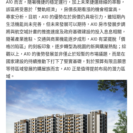
A10 而言，隨著機捷的穩定運行，加上未來捷運綠線的串聯，
該區將受惠於「雙軌經濟」，房價長期看漲的機會相當高。
專家分析，目前，A10 的優勢在於房價仍具吸引力，雖短期內
生活機能尚未完善，但未來發展可以期待，A10 房市發展步調
將與航空城計畫的推進速度及政府基礎建設的投入息息相關，
隨著產業進駐、交通與商業機能逐步成形，A10 有望擺脫「價
格凹陷區」的刻板印象，逐步轉型為桃園的新興購屋熱點；綜
觀以上，A10 的後勢發展並非僅止於短暫的市場議題，而是在
國家建設的持續推動下打下了堅實基礎，對於預算有限且願意
等待區域發展的購屋族而言，A10 正是值得提前布局的潛力區
域。