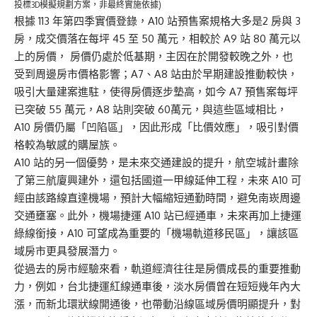
投標3D模擬規劃方案，非最終實施依據)
根據 113 年第四季實價登錄，A10 站預售案規格大多是2 房與 3
房，成交價落在每坪 45 至 50 萬元，相較於 A9 站 80 萬元以
上的房價， 房價仍處於低基期，主因在於開發較晚之外，也
受到周邊房市價格影響；A7、A8 站由於早期建設推動較快，
吸引大量建案進駐，使得房價逐步墊高，如今 A7 預售案每坪
已突破 55 萬元，A8 站則突破 60萬元，與這些區域相比，
A10 房價仍屬「凹陷區」，因此形成「比價效應」，吸引對價
格較為敏感的購屋族。
A10 站的另一個優勢，是未來交通建設的提升，航空城計畫除
了第三航廈興建外，還包括國道一甲線延伸工程，未來 A10 可
經由該路線直達機場，預計大幅縮短通勤時間，避免南崁周邊
交通壅塞。此外，機場捷運 A10 站已經通車，未來再加上捷運
綠線銜接，A10 可望成為重要的「機場軌道移民區」，讓該區
域房市更具發展潛力。
從過去的房市經驗來看，軌道經濟往往是房價成長的重要推動
力，例如，台北捷運紅線通車後，淡水房價曾在短短幾年內大
漲，而新北環狀線開通後，也帶動沿線區域房價明顯提升，對