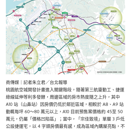
商傳媒
｜記者朱立君／台北報導
桃園航空城開發計畫進入關鍵階段，隨著第三航廈動工、捷運
綠線延伸等利多發酵，周邊區域的房市熱度隨之上升，其中
A10 站（山鼻站）因房價仍低於鄰近區域，相較於 A8、A9 站
動輒每坪 60～80 萬元以上，A10 目前預售案價格約 45至 50
萬元，仍屬「價格凹陷區」；當中，「宗佳致境」單層 3 戶低
公設捷運宅，以 4 字頭房價最有感，成為區域內購屋亮點，不