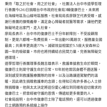
秉持「取之於社會，用之於社會」，社團法人台中市道學哲理
行善團今(26)日捐贈台中市政府社會局3輛復康巴士，未來將
在海線地區及山線地區服務。社會局局長廖靜芝代表受贈，感
謝行善團的慷慨義舉，滿足身心障礙者就醫等需求，讓他們更
無礙地走出家門、走入社會。
廖局長表示，台中市的復康巴士不分年齡障別、不受設籍限
制，更是六都唯一免費搭乘，一年出動90萬趟次，服務量全國
最高；共乘率更高達77%，減碳效益相當於5.5座大安森林公
園一年的吸碳量。市府也將持續結合民間力量，完善無障礙交
通環境。
道學哲理行善團理事長魏吉雄表示，救護車搶救生命於瞬間，
復康巴士則是守護生命於日常。10年前他曾因身體不適送醫，
深刻感受到救護醫療團隊的效率，以及沿路讓道駕駛們的溫
暖，因此萌生捐贈救護車的念頭；在得知已有許多善心人士排
隊捐贈後，他與太太決定將這份愛心補位到同樣有迫切需求的
復康巴士，把曾經被守護的恩情，傳遞給更多需要的人。
社會局說明，台中市復康巴士除了電話預約，還可以透過復康
巴士網路預約系統線上操作