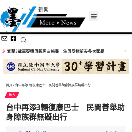
宜蘭3歲童疑遭母親男友施暴 生母反控前夫多次家暴
首頁
»
台中再添3輛復康巴士 民間善舉助身障族群無礙出行
地方
台中再添3輛復康巴士 民間善舉助
身障族群無礙出行