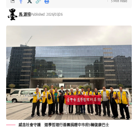
5 Min Read
馬 源培
Published: 2026/03/26
感念社會守護 道學哲理行善團捐贈中市府3輛復康巴士