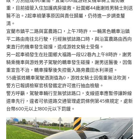
故，分別造成1死1重傷，宜蘭市61歲游姓女機車騎士傷勢嚴
重，目前插管入住加護病房搶救。壯圍鄉44歲謝姓男騎士則送
醫不治。2起車禍肇事原因與責任歸屬，仍待進一步調查釐
清。
宜蘭市鎮平二路與富農路口，上午7時許，一輛黑色轎車沿鎮
平二路由南往北行駛，行經無號誌路口時，與沿富農路由西向
東直行的機車發生碰撞，造成游姓女騎士受傷。
另一起車禍發生在壯圍鄉大福路一段122巷內上午8時許，謝男
騎乘機車與游姓男子駕駛的轎車發生碰撞，謝男送醫後，因傷
重宣告不治，轎車撞擊後失控衝入路旁農田水利渠道。
55歲張姓轎車駕駛酒測值為0，游姓女騎士因傷重無法吹測，
警方已報請檢察官核發鑑定許可進行抽血檢驗。
警方呼籲，駕駛車輛行至無號誌路口，支線道車應暫停讓幹線
道車先行，違者可依道路交通管理處罰條例第45條規定，處新
台幣600元以上1800元以下罰鍰。