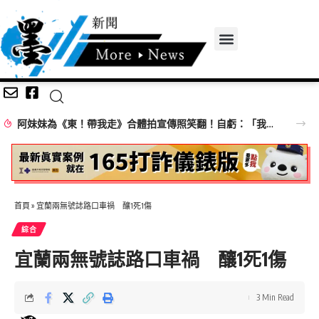
阿妹妹為《東！帶我走》合體拍宣傳照笑翻！自虧：「我們有生鏽嗎？」 30年後竟變肚子先碰肚子
首頁
»
宜蘭兩無號誌路口車禍 釀1死1傷
綜合
宜蘭兩無號誌路口車禍 釀1死1傷
3 Min Read