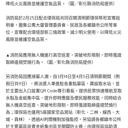
降低火災風險並維護空氣品質。（圖╱彰化縣消防局提供）
消防局於2月25日配合環保局共同召開清明節環保祭祀宣導說
明會，邀集公寓大廈管理委員會、民政及各鄉鎮市公所等單
位，宣導配合環境部新三燒政策，減少明火使用，以降低火災
風險並維護空氣品質。
▲消防局應用無人機進行高空巡查，突破地形限制，即時蒐證
取締違規焚燒行為。（圖╱彰化縣消防局提供）
另消防局因應掃墓人潮，自3月14日至4月5日清明節期間（例
假日共9日），將派遣人車進駐各重點墓區，廣設取水站，並
於主要出入口設置QR Code導引看板，提供民眾快速導航至取
水點及金紙集中區，提升即時應變及便民服務效能。同時結合
無人機高空巡查，突破地形限制，即時蒐證取締違規焚燒行
為；環保局也運用5座國家空品測站（彰化、二林、線西、大
城、員林），透過AI判煙機制加強監控。另協請各鄉鎮市公所
於主要墓區設置金紙集中區並開闢防火巷，由環保局協助清