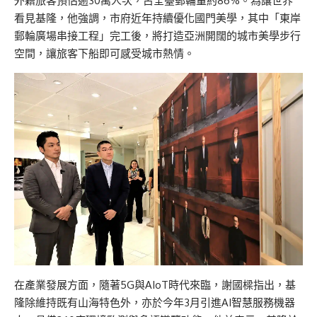
外籍旅客預估逾30萬人次，占全臺郵輪量約86%。為讓世界
看見基隆，他強調，市府近年持續優化國門美學，其中「東岸
郵輪廣場串接工程」完工後，將打造亞洲開闊的城市美學步行
空間，讓旅客下船即可感受城市熱情。
在產業發展方面，隨著5G與AIoT時代來臨，謝國樑指出，基
隆除維持既有山海特色外，亦於今年3月引進AI智慧服務機器