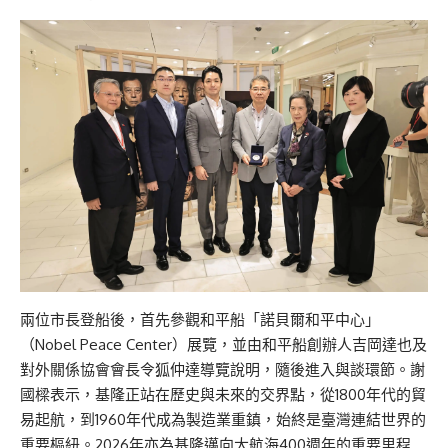
兩位市長登船後，首先參觀和平船「諾貝爾和平中心」
（Nobel Peace Center）展覽，並由和平船創辦人吉岡達也及
對外關係協會會長令狐仲達導覽說明，隨後進入與談環節。謝
國樑表示，基隆正站在歷史與未來的交界點，從1800年代的貿
易起航，到1960年代成為製造業重鎮，始終是臺灣連結世界的
重要樞紐。2026年亦為基隆邁向大航海400週年的重要里程