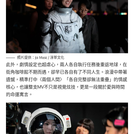
照片提供：Joi Music / 淳萃文化
此外，劇情設定也超虐心，兩人各自執行任務後重返地球，在
街角咖啡館不期而遇，卻早已各自有了不同人生。浪漫中帶著
遺憾，精準打中〈兩個人間〉「各自完整卻無法重疊」的情感
核心，也讓整支MV不只是視覺炫技，更是一段關於愛與時間
的命運寓言。