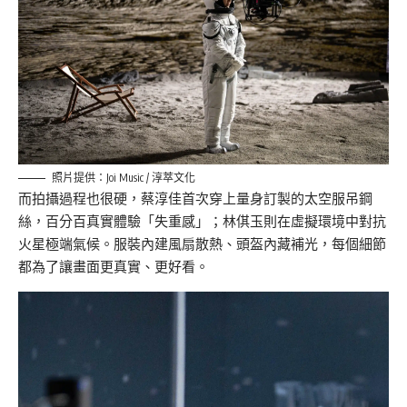
照片提供：Joi Music / 淳萃文化
而拍攝過程也很硬，蔡淳佳首次穿上量身訂製的太空服吊鋼
絲，百分百真實體驗「失重感」；林倛玉則在虛擬環境中對抗
火星極端氣候。服裝內建風扇散熱、頭盔內藏補光，每個細節
都為了讓畫面更真實、更好看。