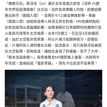
「療癒天后」蔡淳佳（Joi）甫於去年底風光收官《淳粹·25週
年世界巡迴演唱會》台北站，自許為音樂職人的她，趁勝追擊
推出新作〈兩個人間〉，並將於4/1上線音樂錄影帶。單曲
〈兩個人間〉由她與音樂人林淇玉男女對唱，MV拍攝地點則
在新加坡頂尖虛擬攝影棚，由導演蔡於位率國際特效團隊打造
火星與月球等外太空場景，去年9月開工，花足足4天拍攝而
成，由於太空裝非常笨重，所以片場冷氣開得很冷，即便如
此，片場所有人凍到像在北極，猛流鼻水，但只有蔡淳佳被困
在太空裝裡，受夠高溫，讓她全身濕了好幾遍，受不了大呼：
「根本泡溫泉哪～」殺青後整支MV隨即進入後製，共耗時半
年完成，直接拍成「電影等級」，領先卡位這波宇宙美學！