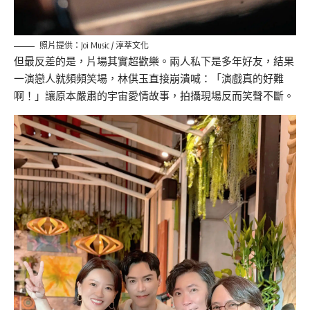
照片提供：Joi Music / 淳萃文化
但最反差的是，片場其實超歡樂。兩人私下是多年好友，結果
一演戀人就頻頻笑場，林倛玉直接崩潰喊：「演戲真的好難
啊！」讓原本嚴肅的宇宙愛情故事，拍攝現場反而笑聲不斷。