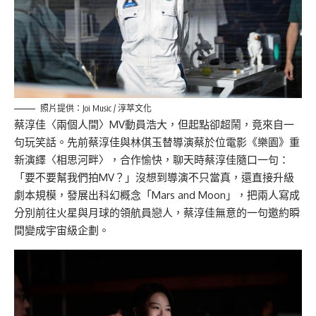
照片提供：Joi Music / 淳萃文化
蔡淳佳〈兩個人間〉MV動員浩大，但起點卻超鬧，竟來自一
句玩笑話。先前蔡淳佳與林倛玉替導演蔡於位電影《樂園》重
新演繹〈相思河畔〉，合作愉快，聊天時蔡淳佳隨口一句：
「要不要幫我們拍MV？」沒想到導演不只當真，還直接升級
劇本規模，發展出科幻概念「Mars and Moon」，把兩人寫成
分別前往火星與月球的領航員戀人，蔡淳佳無意的一句邀約瞬
間變成宇宙級企劃。