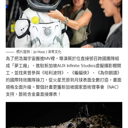
照片提供：Joi Music / 淳萃文化
為了把浩瀚宇宙搬進MV裡，導演蔡於位直接號召跨國團隊組
成「夢工廠」，進駐新加坡AUX Infinite Studios虛擬攝影棚開
工，並找來曾參與《哈利波特》、《蝙蝠俠》、《為你朗讀》
的國際特效團隊操刀，從火星荒原到月球表面全數打造，畫面
規格全面升級。整個計畫更獲新加坡國家藝術理事會（NAC）
支持，藝術含金量直接爆表！