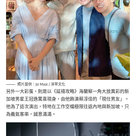
照片提供：Joi Music / 淳萃文化
另外一大彩蛋，則是以《延禧攻略》海蘭察一角大放異彩的新
加坡男星王冠逸驚喜現身，由他飾演蔡淳佳的「現任男友」。
他為了這次演出，特地在工作空檔極限往返內地與新加坡，只
為義氣客串，誠意滿滿。