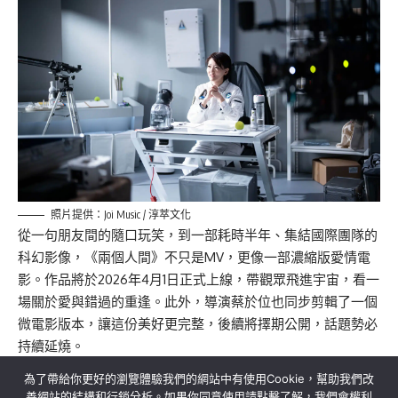
照片提供：Joi Music / 淳萃文化
從一句朋友間的隨口玩笑，到一部耗時半年、集結國際團隊的
科幻影像，《兩個人間》不只是MV，更像一部濃縮版愛情電
影。作品將於2026年4月1日正式上線，帶觀眾飛進宇宙，看一
場關於愛與錯過的重逢。此外，導演蔡於位也同步剪輯了一個
微電影版本，讓這份美好更完整，後續將擇期公開，話題勢必
持續延燒。
為了帶給你更好的瀏覽體驗我們的網站中有使用Cookie，幫助我們改
善網站的結構和行銷分析。如果你同意使用請點擊了解，我們會權利