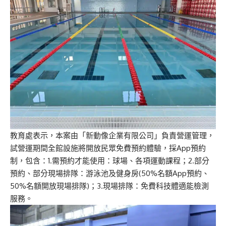
教育處表示，本案由「新動像企業有限公司」負責營運管理，
試營運期間全館設施將開放民眾免費預約體驗，採App預約
制，包含：1.需預約才能使用：球場、各項運動課程；2.部分
預約、部分現場排隊：游泳池及健身房(50%名額App預約、
50%名額開放現場排隊)；3.現場排隊：免費科技體適能檢測
服務。