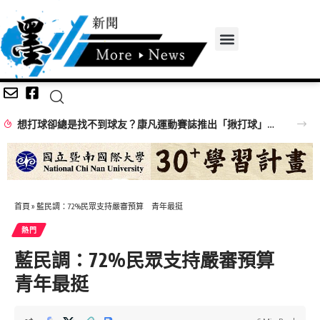
想打球卻總是找不到球友？康凡運動賽誌推出「揪打球」 揪團成功再抽限定好禮
首頁
»
藍民調：72%民眾支持嚴審預算 青年最挺
熱門
藍民調：72%民眾支持嚴審預算
青年最挺