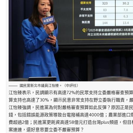
國民黨新北市議員江怡臻。（中評社）
江怡臻表示，民調顯示有高達72%的民眾支持立委嚴格審查預算，
算支持也高達了30%，顯示民意非常支持在野立委執行職責，
江怡臻強調，民進黨為何對嚴格審查預算如此反彈？原因正是
錢，包括錯誤能源政策導致台電撥補高達4000億；農業部進口爛
費超過2億；民進黨更耗資高達58億元打造台灣plus頻道，但
案連連，還好意思要立委不嚴審預算？