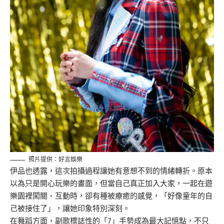
照片提供：好言娛樂
伊品也透露，這次拍攝過程讓她有意想不到的情緒轉折。原本
以為只是開心玩樂的畫面，但當自己真正加入大家，一起在遊
樂園裡闖關、互動時，卻有種被療癒的感覺，「好像童年的自
己被接住了」，讓她印象特別深刻。
在舞蹈方面，副歌標誌性的「7」手勢成為最大記憶點，不只