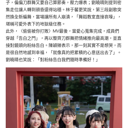
子，偏偏刀群舞又要自己算節奏，壓力爆表；劉曉晴則提到密
集走位讓人轉到頭昏還得站穩。林于馨更笑說，第三段副歌突
然換全新編舞，當場讓所有人崩潰，「舞蹈教室直接哀嚎」，
堪稱可愛外表下的地獄級任務。
此外，〈偷偷被你打敗〉MV最後，當愛心蒐集完成，成員們
穿越「告白之門」，再以整齊刀群舞把情緒推向最高潮，並直
接對鏡頭向粉絲告白。陳穎臻表示，那一刻其實不是想哭，而
是很自然地感到幸福，「就像真的把累積的心意送出去了」。
劉曉晴也笑說：「對粉絲告白我們隨時準備好！」