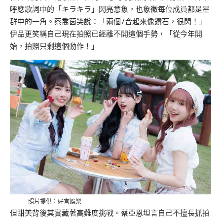
呼應歌詞中的「キラキラ」閃亮意象，也象徵每位成員都是星
群中的一角。蔡喬茵笑說：「兩個7合起來像鑽石，很閃！」
伊品更笑稱自己現在拍照已經離不開這個手勢，「從今年開
始，拍照只剩這個動作！」
照片提供：好言娛樂
但甜美背後其實藏著高難度挑戰。蔡亞恩坦言自己不擅長抓拍