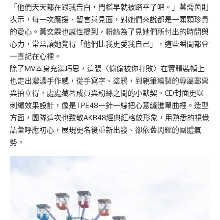
「他們天天都在跟我告白，門檻早就被踏平了吧。」蔡喬茵則
表示，每一次應援、留言與見面，對她們來說都是一顆顆珍貴
的愛心。黃奕霖也感性提到，粉絲為了見她們所付出的時間與
心力，常常讓她覺得「他們比我更愛我自己」，這些瞬間都會
一直記在心裡。
除了MV本身充滿巧思，這張〈偷偷被你打敗〉在實體裝幀上
也走出濃濃手作感，從手寫字、塗鴉，到親筆繪製的專屬郵票
與拍立得，處處藏著成員與粉絲之間的小默契。CD封面更以
刺繡效果設計，像是TPE48一針一線把心意縫進單曲裡。造型
方面，團隊這次也致敬AKB48經典紅格紋形象，用熟悉的視覺
語彙呼應初心，展現更名後重新出發、卻依舊閃耀的團體氣
勢。