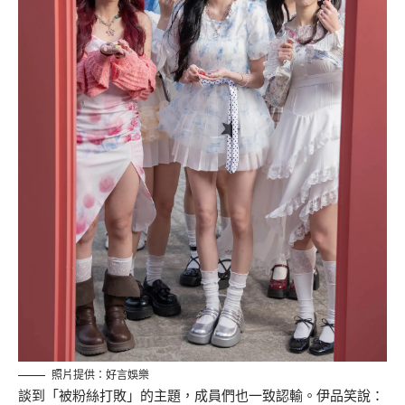
照片提供：好言娛樂
談到「被粉絲打敗」的主題，成員們也一致認輸。伊品笑說：