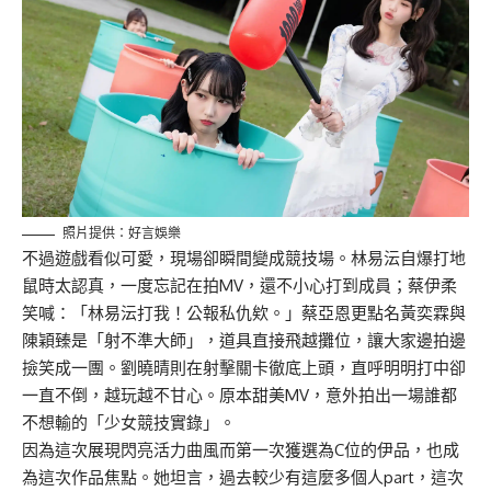
照片提供：好言娛樂
不過遊戲看似可愛，現場卻瞬間變成競技場。林易沄自爆打地
鼠時太認真，一度忘記在拍MV，還不小心打到成員；蔡伊柔
笑喊：「林易沄打我！公報私仇欸。」蔡亞恩更點名黃奕霖與
陳穎臻是「射不準大師」，道具直接飛越攤位，讓大家邊拍邊
撿笑成一團。劉曉晴則在射擊關卡徹底上頭，直呼明明打中卻
一直不倒，越玩越不甘心。原本甜美MV，意外拍出一場誰都
不想輸的「少女競技實錄」。
因為這次展現閃亮活力曲風而第一次獲選為C位的伊品，也成
為這次作品焦點。她坦言，過去較少有這麼多個人part，這次