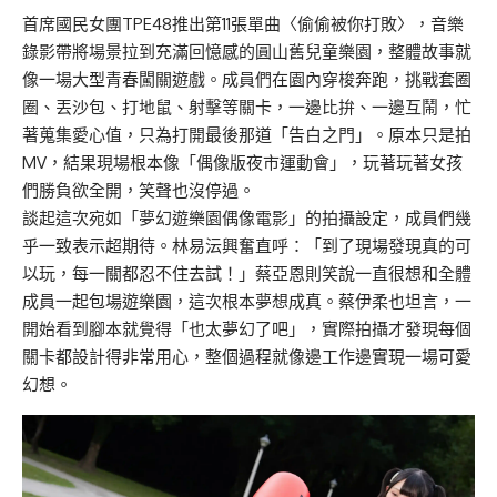
首席國民女團TPE48推出第11張單曲〈偷偷被你打敗〉，音樂
錄影帶將場景拉到充滿回憶感的圓山舊兒童樂園，整體故事就
像一場大型青春闖關遊戲。成員們在園內穿梭奔跑，挑戰套圈
圈、丟沙包、打地鼠、射擊等關卡，一邊比拚、一邊互鬧，忙
著蒐集愛心值，只為打開最後那道「告白之門」。原本只是拍
MV，結果現場根本像「偶像版夜市運動會」，玩著玩著女孩
們勝負欲全開，笑聲也沒停過。
談起這次宛如「夢幻遊樂園偶像電影」的拍攝設定，成員們幾
乎一致表示超期待。林易沄興奮直呼：「到了現場發現真的可
以玩，每一關都忍不住去試！」蔡亞恩則笑說一直很想和全體
成員一起包場遊樂園，這次根本夢想成真。蔡伊柔也坦言，一
開始看到腳本就覺得「也太夢幻了吧」，實際拍攝才發現每個
關卡都設計得非常用心，整個過程就像邊工作邊實現一場可愛
幻想。