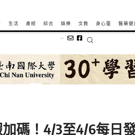
方
生活
產經
綜合
娛樂
文教
身心𩆜
醫藥健
烤蚵首先登場
碼！4/3至4/6每日發1