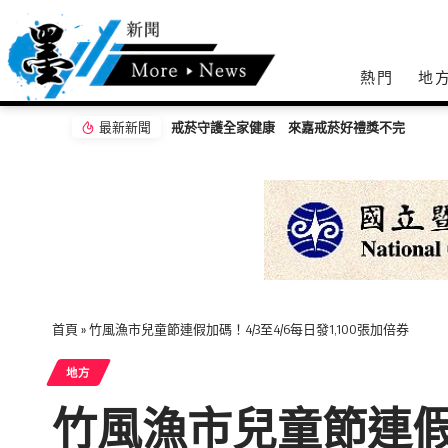
熱門
地
最新新聞
2026王功漁火節88節連二天 祈福嘉年華千人
首頁
»
竹風漁市兒童節連假加碼！4/3至4/6每日發1,100張加倍券
地方
竹風漁市兒童節連假加