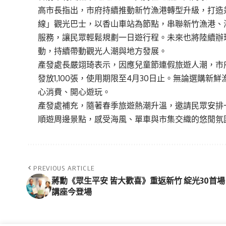
高市長指出，市府持續推動新竹漁港轉型升級，打造
線」觀光巴士，以香山車站為節點，串聯新竹漁港、
服務，讓民眾輕鬆規劃一日遊行程。未來也將陸續辦
動，持續帶動觀光人潮與地方發展。
產發處長嚴翊琦表示，因應兒童節連假旅遊人潮，市府
發放1,100張，使用期限至4月30日止。無論選購
心消費、開心遊玩。
產發處補充，隨著春季旅遊熱潮升溫，邀請民眾安排
順遊周邊景點，感受海風、單車與市集交織的悠閒氛
PREVIOUS ARTICLE
蔣勳《眾生平安 皆大歡喜》重返新竹 綻光30首場
講座今登場