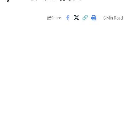
6 Min Read
Share