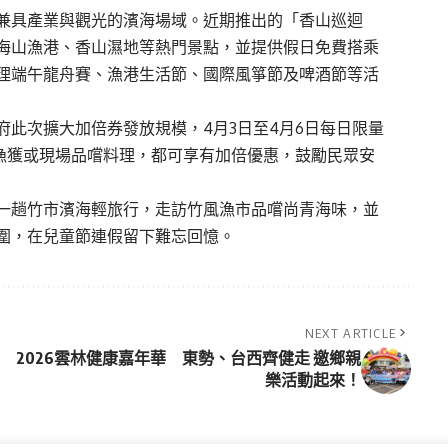
兼具產業與觀光的濱海場域。近期推出的「香山巡迴
海山漁港、香山濕地等熱門景點，並提供假日免費搭乘
理端午龍舟賽、漁港生活節、國際風箏節及啤酒節等活
此次擴大加倍券發放規模，4月3日至4月6日每日限量
新鮮漁獲或現場品嚐料理，都可享有加倍優惠，鼓勵民眾安
一趟竹市濱海輕旅行，走訪竹風漁市品嚐尚青海味，並
圍，在兒童節連假留下難忘回憶。
NEXT ARTICLE
2026雲林健康嘉年華 東勢、台西齊健走 邀鄉親
樂活動起來！