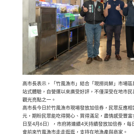
高市長表示，「竹風漁市」結合「現撈尚鮮」市場區
站式體驗，自營運以來廣受好評，不僅深受在地市民
觀光亮點之一。
高市長今日於竹風漁市現場發放加倍券，民眾反應相當
元，期盼民眾能吃得開心、買得滿足，盡情感受豐富
日至4月6日），市府將連續4天持續發放加倍券，每日
會前來竹風漁市走走逛逛，支持在地漁產與商家。