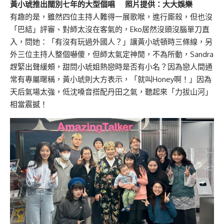
黃小琥推出闊別七年的大型個唱
照片提供：大大娛樂
有趣的是，雖然四位主持人難得一展歌喉，進行廝殺，但也沒
「巴結」評審、對師太沒在客氣的，Eko居然沒頭沒腦單刀直
入，問她：「有沒有玩過外國人？」讓黃小琥頓時三條線，另
外三位主持人整個嚇傻，但師太氣定神閒，不為所動，Sandra
趕緊出聲緩頰，甜問小琥姐熱戀時是否有小名？因為戀人間通
常有專屬暱稱，黃小琥則大方表示，「就叫Honey啊！」因為
天后氣場太強，低沈嗓音搭配丹田之氣，聽起來「力拔山河」
相當震撼！