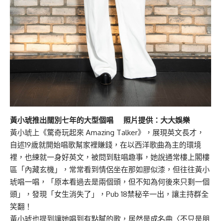
黃小琥推出闊別七年的大型個唱
照片提供：大大娛樂
黃小琥上《驚奇玩起來 Amazing Talker》，展現英文長才，
自述19歲就開始唱歌幫家裡賺錢，在以西洋歌曲為主的環境
裡，也練就一身好英文，被問到駐唱趣事，她說通常樓上閣樓
區「內藏玄機」，常常看到情侶坐在那如膠似漆，但往往黃小
琥唱一唱，「原本看過去是兩個頭，但不知為何後來只剩一個
頭」，發現「女生消失了」，Pub 18禁秘辛一出，讓主持群全
笑翻！
黃小琥也提到讓她唱到有點膩的歌，居然是成名曲〈不只是朋