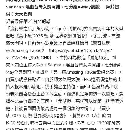
Sandra、混血台灣女婿阿諾、七分編A-May訪談. 照片提
供：大大娛樂
記者梁偉華／ 台北報導
「流行樂之后」黃小琥（Tiger）將於6月推出闊別七年的大型
個唱《黃小琥 2025 琥·嚮 世界巡迴演唱會》，於北流、高流
盛大開唱，日前黃小琥受邀上百萬網紅節目《驚奇玩起
來 Amazing Talker》（
https://youtu.be/DfghiIZMtpc?
si=ZVzo1Bid_9u3nOHK
） ，主持群為歡迎「滅絕師太」到
來，四位主持人Eko、Sandra、混血台灣女婿阿諾、七分編A-
May全員到齊，並舉辦「第一屆Amazing Talker歌唱比賽」，
由黃小琥擔任點評，由於師太氣場太強，Eko還讚嘆這集的主
持人根本是小琥姐，拱手讓出主持位，而Pub出身的黃小琥，
也表示最喜愛台上台下的互動，而這也是為何這一次開唱，選
擇在北高流舉行的原因，「希望燈一亮就可以從第一排清清楚
楚，往後看到兩側最高處每一個粉絲的表情！」《黃小
琥 2025 琥·嚮 世界巡迴演唱會》，將於6/21（六）晚間
19:30 於台北流行音樂中心正式引爆，7/5（六）19:30移師高