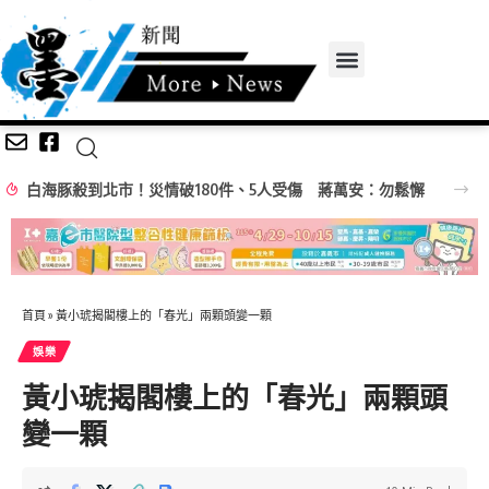
白海豚殺到北市！災情破180件、5人受傷 蔣萬安：勿鬆懈
首頁
»
黃小琥揭閣樓上的「春光」兩顆頭變一顆
娛樂
黃小琥揭閣樓上的「春光」兩顆頭
變一顆