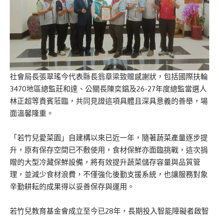
社會局長張翠瑤今代表縣長翁章梁致贈感謝狀，包括國際扶輪
3470地區總監莊和達、公關長陳奕錩及26-27年度總監當選人
林正超等貴賓蒞臨，共同見證這項具體且深具意義的善舉，場
面溫馨隆重。
「若竹兒愛菜園」自建構以來已近一年，隨著蔬菜產量逐步提
升，原有保存空間已不敷使用，食材保鮮亦面臨挑戰，這次捐
贈的大型冷藏保鮮設備，將有效提升蔬菜儲存容量與品質管
理，並減少食材浪費，不僅強化後勤支援系統，也讓服務對象
辛勤耕耘的成果得以妥善保存與運用。
若竹兒教育基金會成立至今已28年，長期投入智能障礙者啟智