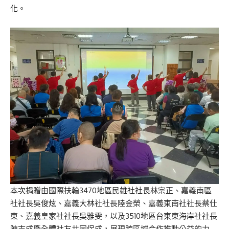
化。
本次捐贈由國際扶輪3470地區民雄社社長林宗正、嘉義南區
社社長吳俊炫、嘉義大林社社長陸金榮、嘉義東南社社長蔡仕
東、嘉義皇家社社長吳雅雯，以及3510地區台東東海岸社社長
陳志成暨全體社友共同促成，展現跨區域合作推動公益的力