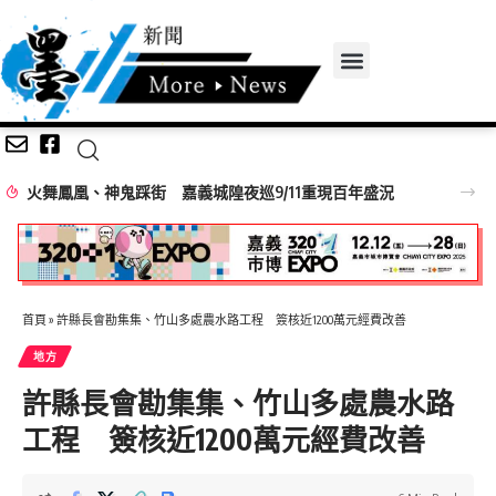
火舞鳳凰、神鬼踩街 嘉義城隍夜巡9/11重現百年盛況
首頁
»
許縣長會勘集集、竹山多處農水路工程 簽核近1200萬元經費改善
地方
許縣長會勘集集、竹山多處農水路
工程 簽核近1200萬元經費改善