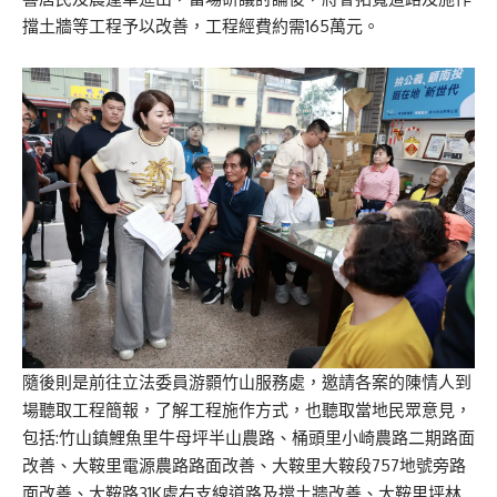
擋土牆等工程予以改善，工程經費約需165萬元。
隨後則是前往立法委員游顥竹山服務處，邀請各案的陳情人到
場聽取工程簡報，了解工程施作方式，也聽取當地民眾意見，
包括:竹山鎮鯉魚里牛母坪半山農路、桶頭里小崎農路二期路面
改善、大鞍里電源農路路面改善、大鞍里大鞍段757地號旁路
面改善、大鞍路31K處右支線道路及擋土牆改善、大鞍里坪林