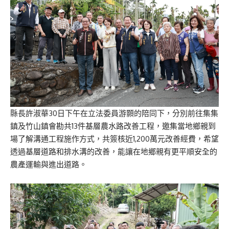
縣長許淑華30日下午在立法委員游顥的陪同下，分別前往集集
鎮及竹山鎮會勘共13件基層農水路改善工程，邀集當地鄉親到
場了解溝通工程施作方式，共簽核近1,200萬元改善經費，希望
透過基層道路和排水溝的改善，能讓在地鄉親有更平順安全的
農產運輸與進出道路。