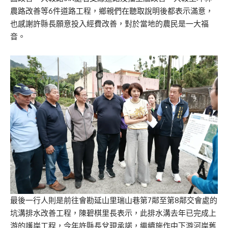
農路改善等6件道路工程，鄉親們在聽取說明後都表示滿意，
也感謝許縣長願意投入經費改善，對於當地的農民是一大福
音。
最後一行人則是前往會勘延山里瑞山巷第7鄰至第8鄰交會處的
坑溝排水改善工程，陳碧棋里長表示，此排水溝去年已完成上
游的護岸工程，今年許縣長兌現承諾，繼續施作中下游河岸舊