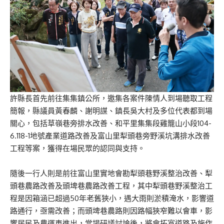
許縣長首先前往集集鎮公所，邀集各案件陳情人到場聽取工程
簡報，縣議員黃春麟、謝明謀、鎮長吳大村及多位代表都到場
關心，包括草嶺巷旁排水改善、和平里集集段雞籠山小段104-
6.118-1地號產業道路改善及富山里犁頭巷旁野溪坑溝排水改善
工程等案，獲得在場民眾的認同與支持。
隨後一行人則是前往富山里實地會勘犁頭巷野溪整治改善、犁
頭巷農路改善及頭埤巷農路改善工程，其中犁頭巷野溪整治工
程是因箱涵已超過50年老舊狹小，遇大雨則淤積淹水，影響道
路通行，亟需改善；而頭埤巷農路則因路幅狹窄難以會車，影
響居民及農運車進出，當場研議討論後，將會拓寬道路及施作