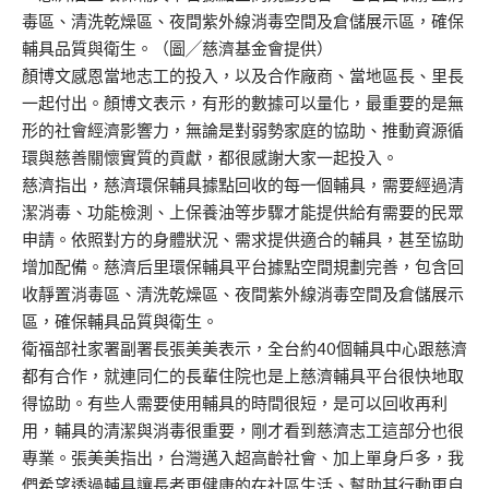
毒區、清洗乾燥區、夜間紫外線消毒空間及倉儲展示區，確保
輔具品質與衛生。（圖╱慈濟基金會提供）
顏博文感恩當地志工的投入，以及合作廠商、當地區長、里長
一起付出。顏博文表示，有形的數據可以量化，最重要的是無
形的社會經濟影響力，無論是對弱勢家庭的協助、推動資源循
環與慈善關懷實質的貢獻，都很感謝大家一起投入。
慈濟指出，慈濟環保輔具據點回收的每一個輔具，需要經過清
潔消毒、功能檢測、上保養油等步驟才能提供給有需要的民眾
申請。依照對方的身體狀況、需求提供適合的輔具，甚至協助
增加配備。慈濟后里環保輔具平台據點空間規劃完善，包含回
收靜置消毒區、清洗乾燥區、夜間紫外線消毒空間及倉儲展示
區，確保輔具品質與衛生。
衛福部社家署副署長張美美表示，全台約40個輔具中心跟慈濟
都有合作，就連同仁的長輩住院也是上慈濟輔具平台很快地取
得協助。有些人需要使用輔具的時間很短，是可以回收再利
用，輔具的清潔與消毒很重要，剛才看到慈濟志工這部分也很
專業。張美美指出，台灣邁入超高齡社會、加上單身戶多，我
們希望透過輔具讓長者更健康的在社區生活、幫助其行動更自