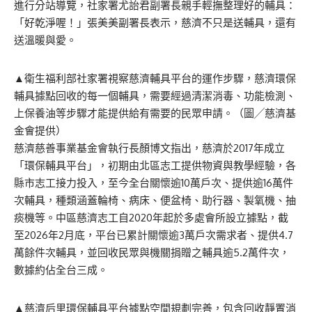
進行分站導覽，社家署尤詒君副署長親手輕撫整理好的輔具：
「好乾淨喔！」張美美副署長表示，慈濟不只是送輔具，還有
送溫暖與愛。
▲衛生福利部社家署視察慈濟輔具平台的運作步驟，慈濟環保
輔具據點回收的每一個輔具，需要經過清潔消毒、功能檢測、
上保養油等步驟才能提供給有需要的民眾申請。（圖╱慈濟基
金會提供）
慈濟慈善事業基金會執行長顏博文指出，慈濟於2017年成立
「環保輔具平台」，初期由北區志工提供物資與教學經驗，各
縣市志工接力投入，至今全台關懷逾10萬戶次、提供逾16萬件
次輔具，種類涵蓋輪椅、病床、便盆椅、助行器、製氧機、抽
痰機等。中區慈濟志工自2020年起於多處會所設立據點，截
至2026年2月底，平台已累計關懷逾3萬戶次需求者、提供4.7
萬餘件次輔具，並回收民眾與機關捐贈之輔具逾5.2萬件次，
數據約佔全台三成。
▲慈濟后里環保輔具平台據點空間規劃完善，包含回收靜置消