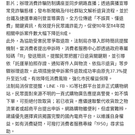
影片；辦理消費詐騙防制講座並同步網路直播；透過廣播宣導
常見詐騙態樣；發布新聞稿及FB社群貼文解析退貨流程，並於
台鐵及捷運車廂刊登宣導廣告，全方位傳遞「不誤買、懂退
費」關鍵資訊，有效提升民眾識詐能力，促使110年至114年間
相關申訴案件數大幅下降近8成。
此外，為協助受害民眾爭取退款，法制局亦導入即時簡訊提醒
機制。當消費者提出申訴時，消費者服務中心即透過政府專屬
短碼「111」發送簡訊，提醒民眾把握7日退貨關鍵期，並引導
依「託運單拍照存證、通知寄件人與物流、依指示退貨」等步
驟辦理退款。此項措施使申訴案件退款成功率由原先37.3%提
升至近5成，有效降低消費風險，強化市民權益保障。
法制局消保官提醒，LINE、FB、IG等社群平台並非正式購物網
站，民眾面對來源不明的一頁式購物廣告應提高警覺。如不慎
下單，可拒絕付款取貨；若已收貨，應儘速聯繫代收貨款之物
流業者或超商平台提出申訴。網路購物雖便利，但虛實難辨，
建議優先選擇資訊揭露完整的國內電商平台，以維護自身權
益。如有消費疑問，可撥打消費者服務專線「1950」尋求協
助。