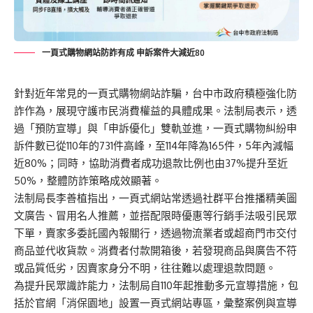
一頁式購物網站防詐有成 申訴案件大減近80
針對近年常見的一頁式購物網站詐騙，台中市政府積極強化防
詐作為，展現守護市民消費權益的具體成果。法制局表示，透
過「預防宣導」與「申訴優化」雙軌並進，一頁式購物糾紛申
訴件數已從110年的731件高峰，至114年降為165件，5年內減幅
近80%；同時，協助消費者成功退款比例也由37%提升至近
50%，整體防詐策略成效顯著。
法制局長李善植指出，一頁式網站常透過社群平台推播精美圖
文廣告、冒用名人推薦，並搭配限時優惠等行銷手法吸引民眾
下單，賣家多委託國內報關行，透過物流業者或超商門市交付
商品並代收貨款。消費者付款開箱後，若發現商品與廣告不符
或品質低劣，因賣家身分不明，往往難以處理退款問題。
為提升民眾識詐能力，法制局自110年起推動多元宣導措施，包
括於官網「消保園地」設置一頁式網站專區，彙整案例與宣導