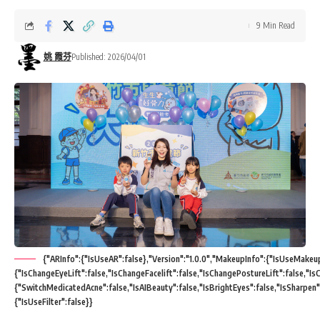
9 Min Read
姚 霞芬
Published: 2026/04/01
{"ARInfo":{"IsUseAR":false},"Version":"1.0.0","MakeupInfo":{"IsUseMakeup"
{"IsChangeEyeLift":false,"IsChangeFacelift":false,"IsChangePostureLift":false,"
{"SwitchMedicatedAcne":false,"IsAIBeauty":false,"IsBrightEyes":false,"IsSharpen"
{"IsUseFilter":false}}