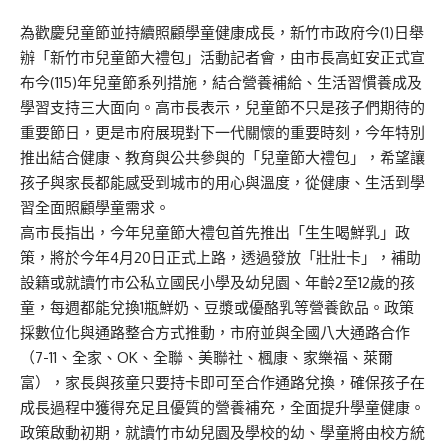
為歡慶兒童節並持續照顧學童健康成長，新竹市政府今(1)日舉
辦「新竹市兒童節大禮包」活動記者會，由市長高虹安正式宣
布今(115)年兒童節系列措施，結合營養補給、生活習慣養成及
學習支持三大面向。高市長表示，兒童節不只是孩子們期待的
重要節日，更是市府展現對下一代關懷的重要時刻，今年特別
推出結合健康、教育與公共參與的「兒童節大禮包」，希望讓
孩子與家長都能感受到城市的用心與溫度，從健康、生活到學
習全面照顧學童需求。
高市長指出，今年兒童節大禮包首先推出「生生喝鮮乳」政
策，將於今年4月20日正式上路，透過發放「壯壯卡」，補助
設籍或就讀竹市公私立國民小學及幼兒園、年齡2至12歲的孩
童，每週都能兌換1瓶鮮奶、豆漿或優酪乳等營養飲品。政策
採數位化與通路整合方式推動，市府並與全國八大通路合作
（7-11、全家、OK、全聯、美聯社、楓康、家樂福、萊爾
富），家長與孩童只要持卡即可至合作通路兌換，確保孩子在
成長過程中獲得充足且優質的營養補充，全面提升學童健康。
政策啟動初期，就讀竹市幼兒園及學校的幼、學童將由校方統