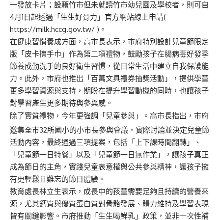
一發放卡片；設籍竹市但未就讀竹市幼兒園及學校者，則可自
4月1日起透過「生生好骨力」官方網站線上申請(
https://milk.hccg.gov.tw/ )。
在健康習慣養成方面，高市長表示，市府特別設計兒童節限定
版「皮卡擦手巾」作為第二項禮物，鼓勵孩子在腸病毒好發季
節養成勤洗手的良好衛生習慣，從日常生活中建立自我保護能
力。此外，市府也推出「百萬文具禮券抽獎活動」，提供學童
更多學習資源與支持，期盼在提升學習動機的同時，也讓孩子
對學習產生更多期待與參與感。
除了實質禮物，今年更強調「兒童參與」。高市長指出，市府
邀集全市32所國小的小市長參與會議，實際討論並決定兒童節
活動內容，最終通過三項提案，包括「上下課時間翻轉」、
「兒童節一日特餐」以及「兒童節一日無作業」，讓孩子真正
成為節日的主角，實踐兒童表意權與公共參與精神，讓孩子擁
有更輕鬆且難忘的節日體驗。
教育處長林立生表示，成長中的孩童需要足夠且持續的營養來
源，尤其鈣質與優質蛋白質對骨骼發展、體力維持及學習表現
皆有關鍵影響。市府推動「生生喝鮮乳」政策，並非一次性補