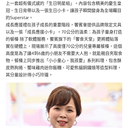
上一套超有儀式感的「生日明星組」。內容包含精美的慶生皇
冠、生日背帶以及一張生日小卡，讓孩子瞬間變身為全場矚目
的Superstar。
成長應援禮在孩子成長的重要階段，饗賓會提供品牌限定文具
以及一張「成長應援小卡」。70公分的溫柔：為孩子量身打造
的餐檯 除了軟體服務，饗賓旗下的「饗食天堂」更將體貼落
實在硬體上，現場展示了高度僅70公分的兒童專屬餐檯，這個
高度是為了讓4到6歲的小朋友不需要大人抱，就能親自夾取食
物。餐檯上同步推出「小小童心，我孩要」系列料理，包含酥
皮熱狗捲、蟹味雞肉迷你飯糰、可愛熊貓銅鑼燒等造型料理，
其分量設計得小巧玲瓏。