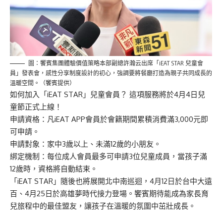
圖：饗賓集團體驗價值策略本部副總許瀚云出席「iEAT STAR 兒童會
員」發表會，感性分享制度設計的初心，強調要將餐廳打造為親子共同成長的
溫暖空間。（饗賓提供）
如何加入「iEAT STAR」兒童會員？ 這項服務將於4月4日兒
童節正式上線！
申請資格：凡iEAT APP會員於會籍期間累積消費滿3,000元即
可申請。
申請對象：家中3歲以上、未滿12歲的小朋友。
綁定機制：每位成人會員最多可申請3位兒童成員，當孩子滿
12歲時，資格將自動結束。
「iEAT STAR」隨後也將展開北中南巡迴，4月12日於台中大遠
百、4月25日於高雄夢時代接力登場。饗賓期待能成為家長育
兒旅程中的最佳盟友，讓孩子在溫暖的氛圍中茁壯成長。