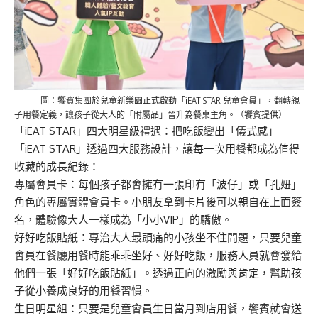
圖：饗賓集團於兒童新樂園正式啟動「iEAT STAR 兒童會員」，翻轉親
子用餐定義，讓孩子從大人的「附屬品」晉升為餐桌主角。（饗賓提供）
「iEAT STAR」四大明星級禮遇：把吃飯變出「儀式感」
「iEAT STAR」透過四大服務設計，讓每一次用餐都成為值得
收藏的成長紀錄：
專屬會員卡：每個孩子都會擁有一張印有「波仔」或「孔妞」
角色的專屬實體會員卡。小朋友拿到卡片後可以親自在上面簽
名，體驗像大人一樣成為「小小VIP」的驕傲。
好好吃飯貼紙：專治大人最頭痛的小孩坐不住問題，只要兒童
會員在餐廳用餐時能乖乖坐好、好好吃飯，服務人員就會發給
他們一張「好好吃飯貼紙」。透過正向的激勵與肯定，幫助孩
子從小養成良好的用餐習慣。
生日明星組：只要是兒童會員生日當月到店用餐，饗賓就會送