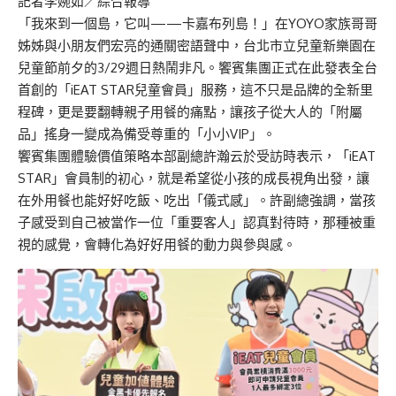
記者李婉如／綜合報導
「我來到一個島，它叫——卡嘉布列島！」在YOYO家族哥哥
姊姊與小朋友們宏亮的通關密語聲中，台北市立兒童新樂園在
兒童節前夕的3/29週日熱鬧非凡。饗賓集團正式在此發表全台
首創的「iEAT STAR兒童會員」服務，這不只是品牌的全新里
程碑，更是要翻轉親子用餐的痛點，讓孩子從大人的「附屬
品」搖身一變成為備受尊重的「小小VIP」。
饗賓集團體驗價值策略本部副總許瀚云於受訪時表示，「iEAT
STAR」會員制的初心，就是希望從小孩的成長視角出發，讓
在外用餐也能好好吃飯、吃出「儀式感」。許副總強調，當孩
子感受到自己被當作一位「重要客人」認真對待時，那種被重
視的感覺，會轉化為好好用餐的動力與參與感。