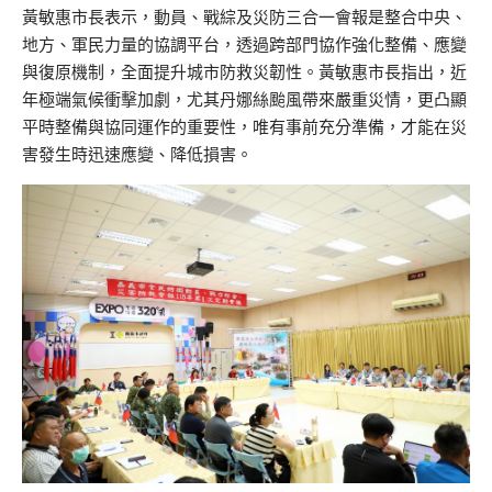
黃敏惠市長表示，
動員、戰綜及災防
三合一會報是整合中央、
地方、軍民力量的
協調
平台，透過跨部門協作強化整備、應變
與復原機制，全面提升城市防救災韌性。
黃敏惠市長
指出，近
年極端氣候衝擊加劇，尤其丹娜絲颱風帶來嚴重災情，更凸顯
平時整備與協同運作的重要性，唯有事前充分準備，才能在災
害發生時迅速應變、降低損害。