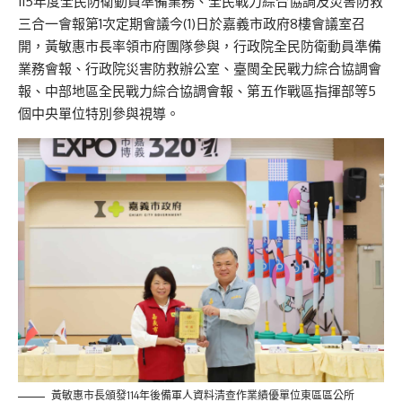
11
5
年度全民防衛動員準備業務、全民戰力綜合協調及災害防救
三合一會報第1次定期會議
今(1)日於嘉義市政府8樓會議室召
開，
黃敏惠市長
率領市府團隊
參與，
行政院全民防衛動員準備
業務會報、行政院災害防救辦公室、臺閩全民戰力綜合協調會
報、中部地區全民戰力綜合協調會報、第五作戰區指揮部等5
個中央單位
特別
參與
視導。
黃敏惠市長頒發114年後備軍人資料清查作業績優單位東區區公所