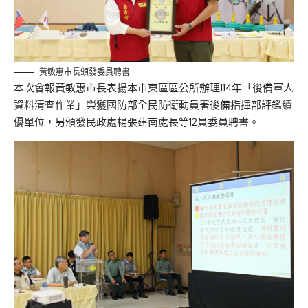
黃敏惠市長頒發委員聘書
本次
會報
黃敏惠市長
表揚本市
東
區區公所
辦理
11
4
年「後備軍人
資料清查作業」
榮獲國防部全民防衛動員署後備指揮部評鑑
績
優單位
，另
頒發
民政處楊張建南處
長等12員
委員聘書
。