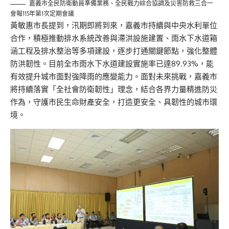
嘉義市全民防衛動員準備業務、全民戰力綜合協調及災害防救三合一
會報115年第1次定期會議
黃敏惠市長
提到
，
汛期即將到來，
嘉義市持續與中央水利單位
合作，積極推動排水系統改善與滯洪設施建置、
雨水
下水道
箱
涵工程及排水整治等多項建設，
逐步打通關鍵節點
，
強化整體
防
洪
韌性
。
目前
全市雨水下水道建設實施率
已
達89.93%
，
能
有效提升城市面對強降雨的應變能力。
面對未來挑戰，
嘉義市
將持續落實「全社會防衛韌性」理念，結合各界力量精進防災
作為，守護市民生命財產安全，打造更安全、具韌性的城市環
境。