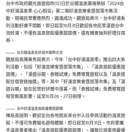
台中市政府觀光旅遊局昨(12)日於谷關溫泉廣場舉辦「2024台
中好湯溫泉季 心心相浴」第二場好湯音樂會暨部落市集活
動，現場民眾響應熱烈，圓滿成功。觀旅局表示，台中好湯系
列活動好康不間斷，即日起至10月31日歡迎各地民眾漫遊台中
泡好湯，不僅有溫泉旅館優惠甜甜價，還有機會抽到好禮住宿
券。
台日韓溫泉友好城市國際交流
觀旅局長陳美秀局表示，今年「台中好湯溫泉季」推出四大系
列活動，包括「好湯音樂會暨部落市集」、「溫泉旅館優惠甜
甜價」、「漫遊谷關、泰雅試煉」免費導覽遊程以及「溫泉旅
館住宿登錄抽獎」等，其中「好湯音樂會暨部落市集」及「漫
遊谷關」皆在民眾好評聲中落幕，而「泰雅試煉」免費導覽遊
程受颱風影響，延至10月26、27日辦理。
台中好湯溫泉旅館優惠甜甜價
陳局長說明，歡迎全台各地朋友來台中入住參與活動的溫泉旅
館，不僅可免費報名遊程體驗，即日起至10月31日，市府更攜
手溫泉業者推出「溫泉旅館優惠甜甜價」，讓每位旅客用最優