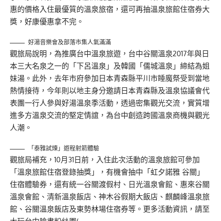
惠的價格入住最優質的溫泉旅宿，還可再抽溫泉旅館住宿券大
獎，好康優惠拿不完。
好湯音樂會及部落市集人氣滿滿
觀旅局說明，為推廣台中溫泉旅遊，台中谷關溫泉2017年與日
本三大名泉之一的「下呂溫泉」及韓國「儒城溫泉」締結為姐
妹湯。此外，去年市府參加日本青森縣平川市睡魔祭受到當地
熱情接待，今年則以地主身分邀請日本青森縣及溫泉協議會代
表團一行人參與好湯溫泉季活動，透過密集觀光交流，實質增
進多方溫泉交流的堅定情誼，為台中創造跨國溫泉商機與觀光
人潮。
「泰雅試煉」遊程射箭體驗
觀旅局補充，10月31日前，入住此次活動的溫泉旅館可參加
「溫泉旅館住宿登錄抽獎」，有機會抽中「虹夕諾雅 谷關」
住宿體驗券，還有統一谷關渡假村、日光溫泉會館、惠來谷關
溫泉會館、清新溫泉飯店、神木谷假期大飯店、麒麟峰溫泉旅
館、谷關溫泉飯店及東勢林場住宿券等。更多活動資訊，請至