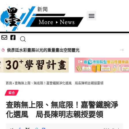
首頁
»
查賄無上限、無底限！嘉警鐵腕淨化選風 局長陳明志親授要領
綜合
查賄無上限、無底限！嘉警鐵腕淨
化選風 局長陳明志親授要領