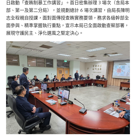
日啟動「查賄制暴工作講習」。首日密集辦理 3 場次（含局本
部、第一及第二分局），並規劃總計 6 場次講習，由局長陳明
志全程親自授課，面對面傳授查賄實務要領，務求各級幹部全
面參與、精準掌握執行重點，宣示本局已全面啟動查察部署，
展現守護民主、淨化選風之堅定決心。