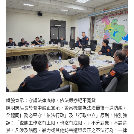
鐵腕宣示：守護法律底線，依法嚴辦絕不寬貸
陳明志局長於會中嚴正宣示，警察機關為法治最後一道防線，
全體同仁務必堅守「依法行政」及「行政中立」原則。特別強
調：「查賄工作沒有上限，也沒有底限。」不分對象、不論背
景，凡涉及賄選、暴力或其他妨害選舉公正之不法行為，一律