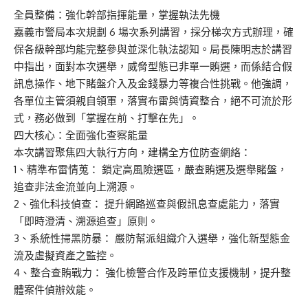
全員整備：強化幹部指揮能量，掌握執法先機
嘉義市警局本次規劃 6 場次系列講習，採分梯次方式辦理，確
保各級幹部均能完整參與並深化執法認知。局長陳明志於講習
中指出，面對本次選舉，威脅型態已非單一賄選，而係結合假
訊息操作、地下賭盤介入及金錢暴力等複合性挑戰。他強調，
各單位主管須親自領軍，落實布雷與情資整合，絕不可流於形
式，務必做到「掌握在前、打擊在先」。
四大核心：全面強化查察能量
本次講習聚焦四大執行方向，建構全方位防查網絡：
1、精準布雷情蒐： 鎖定高風險選區，嚴查賄選及選舉賭盤，
追查非法金流並向上溯源。
2、強化科技偵查： 提升網路巡查與假訊息查處能力，落實
「即時澄清、溯源追查」原則。
3、系統性掃黑防暴： 嚴防幫派組織介入選舉，強化新型態金
流及虛擬資產之監控。
4、整合查賄戰力： 強化檢警合作及跨單位支援機制，提升整
體案件偵辦效能。