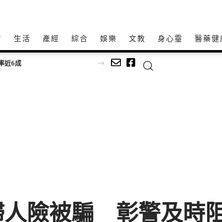
方
生活
產經
綜合
娛樂
文教
身心𩆜
醫藥健
率近6成
婦人險被騙 彰警及時