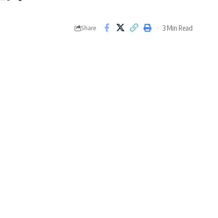
3 Min Read
Share