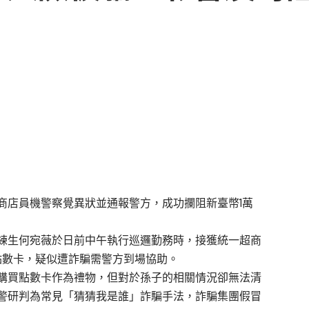
商店員機警察覺異狀並通報警方，成功攔阻新臺幣1萬
練生何宛薇於日前中午執行巡邏勤務時，接獲統一超商
re點數卡，疑似遭詐騙需警方到場協助。
購買點數卡作為禮物，但對於孫子的相關情況卻無法清
警研判為常見「猜猜我是誰」詐騙手法，詐騙集團假冒