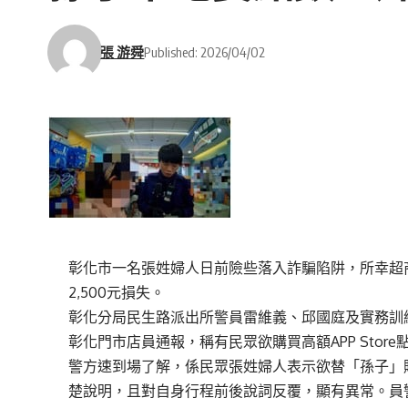
張 游舜
Published: 2026/04/02
彰化市一名張姓婦人日前險些落入詐騙陷阱，所幸超
2,500元損失。
彰化分局民生路派出所警員雷維義、邱國庭及實務訓
彰化門市店員通報，稱有民眾欲購買高額APP Sto
警方速到場了解，係民眾張姓婦人表示欲替「孫子」
楚說明，且對自身行程前後說詞反覆，顯有異常。員