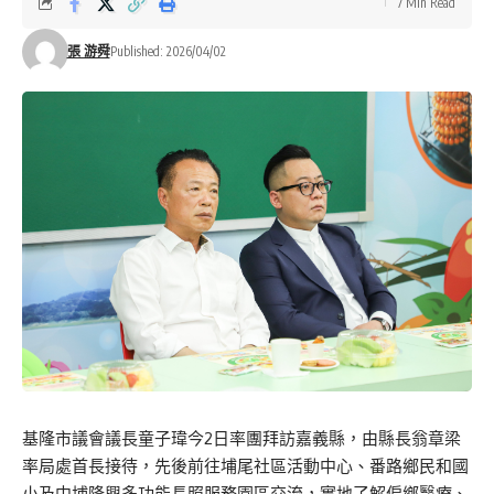
7 Min Read
張 游舜
Published: 2026/04/02
基隆市議會議長童子瑋今2日率團拜訪嘉義縣，由縣長翁章梁
率局處首長接待，先後前往埔尾社區活動中心、番路鄉民和國
小及中埔隆興多功能長照服務園區交流，實地了解偏鄉醫療、