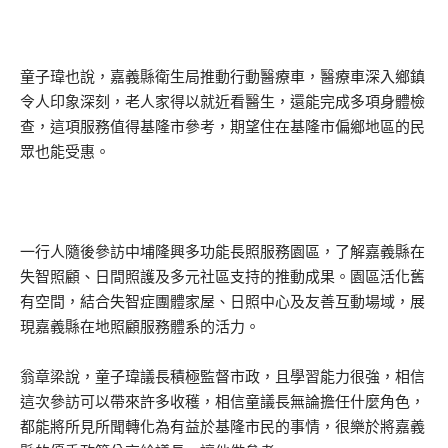
童子瑋也說，嘉義縣衛生局推動行動醫療車，醫療車深入鄉鎮
令人印象深刻，老人家得以就近看醫生，還能完成多項身體檢
查，這項服務值得基隆市參考，期望住在基隆市偏鄉地區的民
眾也能受惠。
一行人隨後參訪中埔隆興多功能長照服務園區，了解嘉義縣在
失智照顧、日間照護及多元社區支持的推動成果。園區活化舊
有空間，結合失智症團體家屋、日照中心及友善互動場域，展
現嘉義縣在地照顧服務體系的活力。
翁章梁說，童子瑋議長積極監督市政，且學習能力很強，相信
這次參訪可以帶來許多收穫，相信童議長無論擔任什麼角色，
都能將所見所聞轉化為有益於基隆市民的事情，很樂於將嘉義