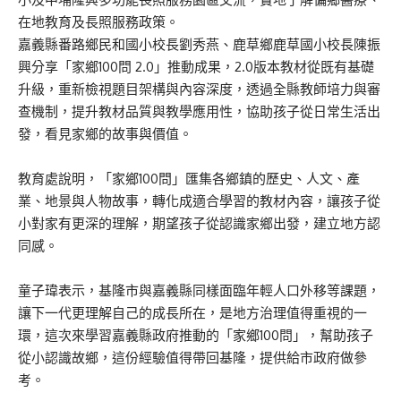
在地教育及長照服務政策。
嘉義縣番路鄉民和國小校長劉秀燕、鹿草鄉鹿草國小校長陳振
興分享「家鄉100問 2.0」推動成果，2.0版本教材從既有基礎
升級，重新檢視題目架構與內容深度，透過全縣教師培力與審
查機制，提升教材品質與教學應用性，協助孩子從日常生活出
發，看見家鄉的故事與價值。
教育處說明，「家鄉100問」匯集各鄉鎮的歷史、人文、產
業、地景與人物故事，轉化成適合學習的教材內容，讓孩子從
小對家有更深的理解，期望孩子從認識家鄉出發，建立地方認
同感。
童子瑋表示，基隆市與嘉義縣同樣面臨年輕人口外移等課題，
讓下一代更理解自己的成長所在，是地方治理值得重視的一
環，這次來學習嘉義縣政府推動的「家鄉100問」，幫助孩子
從小認識故鄉，這份經驗值得帶回基隆，提供給市政府做參
考。