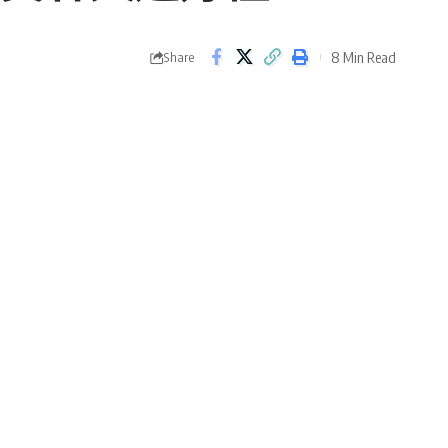
8 Min Read
Share