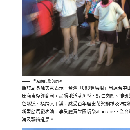
豐原廟東復興商圈
觀旅局長陳美秀表示，台灣「888豐后線」串連台中
原廟東復興商圈，品嚐地道菱角酥、蝦仁肉圓、排骨
色隧道、橫跨大甲溪，感受百年歷史花梁鋼橋及9號
新型態馬戲表演，享受麗寶樂園玩樂all in one
海及藝術造景。