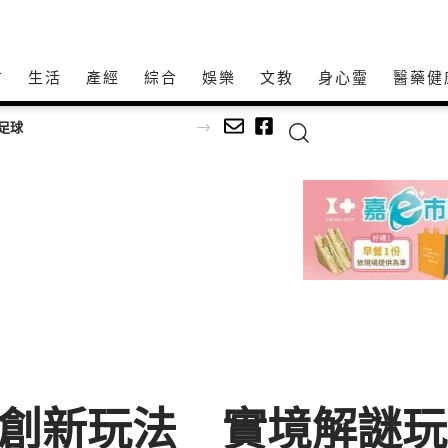
方
生活
產經
綜合
娛樂
文教
身心𩆜
醫藥健
深耕傳統藝文不間斷！「115年百工風華 諸羅獻藝工藝展」跨域移師彰化溪湖展出
線創新玩法 實境解謎