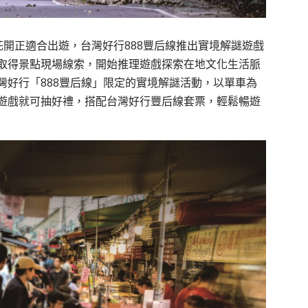
開正適合出遊，台灣好行888豐后線推出實境解謎遊戲
取得景點現場線索，開始推理遊戲探索在地文化生活脈
灣好行「888豐后線」限定的實境解謎活動，以單車為
遊戲就可抽好禮，搭配台灣好行豐后線套票，輕鬆暢遊