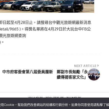
即日起至4月28日止，請搜尋台中觀光旅遊網最新消息
detail/9665
)。得獎名單將在4月29日於大玩台中FB公
觀光旅遊網查詢
)。
NEXT ARTICLE
中市府客委會第八屆委員履新 鄭副市長勉勵「永
續傳揚客家文化」
關於我們
隱私權政策
聯絡我們
用Cookie，幫助我們改善網站的結構和行銷分析。如果你同意使用請點擊了
Copyright©MORE News