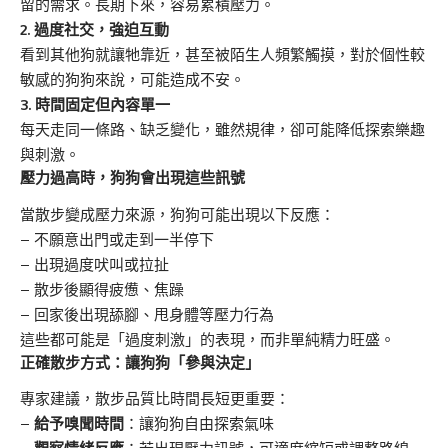
留的需求。長期下來，容易累積壓力。
2. 過度社交，強迫互動
看到其他狗就讓牠靠近，甚至被陌生人頻繁觸摸，對於個性較
敏感的狗狗來說，可能造成不安。
3. 時間固定但內容單一
每天走同一條路、缺乏變化，雖然規律，卻可能降低探索樂趣
與刺激。
壓力過高時，狗狗會出現這些訊號
當散步變成壓力來源，狗狗可能出現以下反應：
– 不願意出門或走到一半停下
– 出現過度吠叫或拉扯
– 散步後顯得疲憊、焦躁
– 回家後出現舔腳、甩身體等壓力行為
這些都可能是「過度刺激」的表現，而非單純精力旺盛。
正確散步方式：讓狗狗「參與決定」
專家建議，散步品質比時間長短更重要：
–
給予嗅聞時間
：讓狗狗自由探索氣味