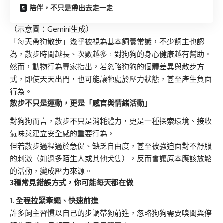
陪伴，不只是帶出去走一走
（示意圖：Gemini生成）
「每天帶狗散步」幾乎被視為基本飼養常識，不少飼主也認
為，散步時間越長、次數越多，對狗狗的身心健康越有幫助。
然而，動物行為專家指出，若忽略狗狗的個體差異與散步方
式，即使天天出門，也可能讓牠處於壓力狀態，甚至產生負面
行為。
散步不只是運動，更是「感官與情緒活動」
對狗狗而言，散步不只是消耗體力，更是一種探索環境、接收
氣味與建立安全感的重要行為。
但若散步過程過於急促、缺乏自由度，甚至被強迫面對不舒服
的刺激（如過多陌生人或其他犬隻），反而會讓原本應該放鬆
的活動，變成壓力來源。
3種常見錯誤方式，你可能每天都在做
1. 全程拉緊牽繩、快速前進
許多飼主習慣以自己的步調帶狗前進，忽略狗狗需要嗅聞與停