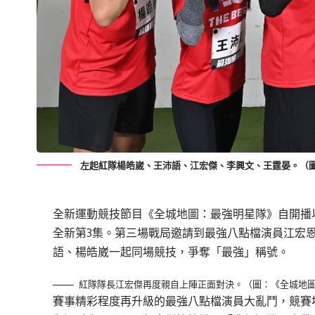
左起紅隊楊皓崴、王沛語、江宏傑、李興文、王霆晏。（
全新運動競技節目《全城地圖：最強明星隊》自開播
全新第3集。第三場戰局邀請到最強八點檔演員江宏
語、楊皓崴一起同場競技，爭奪「最強」稱號。
紅隊隊長江宏傑再度親自上陣正面對決。（圖：《全城地
賽事精彩程度再升級的最強八點檔演員大亂鬥，競賽