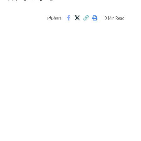
9 Min Read
Share