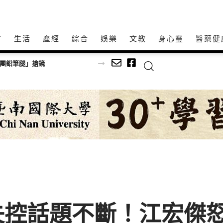
方
生活
產經
綜合
娛樂
文教
身心𩆜
醫藥健
女團鉛筆腿」搶鏡
失控話題不斷！江宏傑