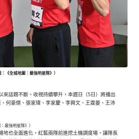
圖：《全城地圖：最強明星隊》）
以來話題不斷、收視持續攀升，本週日（5日）將播出
恩、何豪傑、張家瑋、李家慶、李興文、王霆晏、王沛
圖：最強明星隊》）
場地也全面進化，紅藍兩隊前進挖土機調度場，讓隊長