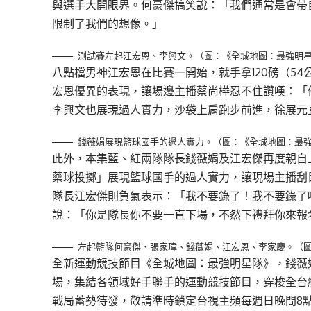
與選手大開眼界。何豪傑搞笑說：「我們通常是會帶
限制了我們的想像。」
測試賽左起江宏恩、李興文。（圖：《全城地圖：最強明
八點檔男神江宏恩在比賽一開始，就手拿120磅（5
宏恩優異的表現，讓場邊主播蔡尚樺忍不住讚嘆：「
李興文也展現過人實力，沙袋上肩跑步前進，徐展元
錢薇娟展現籃球國手的過人實力。（圖：《全城地圖：最
此外，本集藍、紅兩隊隊長錢薇娟及江宏傑再度親自
藥球投擲」展現籃球國手的過人實力，讓現場主播刮
隊長江宏傑則負氣表示：「我不要錄了！我不要錄了
說：「你是隊長你不要一直下場，不然下禮拜你來報
左起籃隊何豪傑、張家瑋、錢薇娟、江宏恩、李家慶。（
全新運動競技節目《全城地圖：最強明星隊》，錢薇
場，集結各領域好手聯手的運動競技節目，穿梭全台
戰局蓄勢待發，敬請準時鎖定台視主頻每週日晚間8點、L