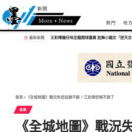
熱門
地
最新新聞
王彩樺擔任味全龍開球嘉賓 尬舞小龍女「逆天
首頁
»
《全城地圖》戰況失控話題不斷！江宏傑怒喊不錄了
娛樂
《全城地圖》戰況