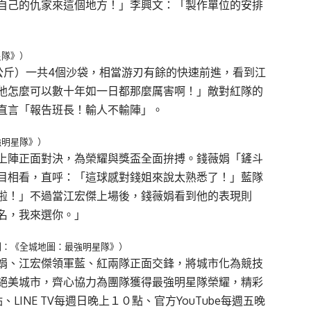
自己的仇家來這個地方！」李興文：「製作單位的安排
星隊》）
4公斤）一共4個沙袋，相當游刃有餘的快速前進，看到江
他怎麼可以數十年如一日都那麼厲害啊！」敵對紅隊的
直言「報告班長！輸人不輸陣」。
強明星隊》）
上陣正面對決，為榮耀與獎盃全面拚搏。錢薇娟「鏟斗
目相看，直呼：「這球感對錢姐來說太熟悉了！」藍隊
啦！」不過當江宏傑上場後，錢薇娟看到他的表現則
名，我來選你。」
圖：《全城地圖：最強明星隊》）
娟、江宏傑領軍藍、紅兩隊正面交鋒，將城市化為競技
絕美城市，齊心協力為團隊獲得最強明星隊榮耀，精彩
INE TV每週日晚上１０點、官方YouTube每週五晚