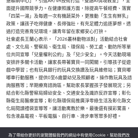
慧聯網中心」，引進AR/VR技術打造「雙語AI情境教室」，全
面提升國際競爭力。在健康照護方面，除提高午餐經費、落實
「四菜一湯」及每週一次有機蔬菜外，更推動「生生有鮮乳」
政策，讓孩子吃得健康、長得強壯，有充足體力追逐夢想。透
過打造完善育兒環境，讓青年留在家鄉安心打拚。
社會處長王蘭心表示，「2026叢林動物派對」活動結合社會
處、文化局、警察局、衛生局、環保局、勞工處、動防所等單
位共同宣導「兒童權利公約」及「兒少安全」。今天活動現場
安排許多關卡活動，讓家長帶著寶貝一同闖關，引導孩子從遊
戲中學習；也有玩具銀行的玩具交換讚及玩具維修站；寶貝嘟
嘟車行動服務，提供0至6歲嬰幼兒及照顧者，操作教玩具及諮
詢服務等；早期療育諮詢區，幫助家長掌握孩子發展現況；另
結合彰化縣警察局婦幼安全、交通安全及識詐反詐宣導；彰化
縣衛生局醫療宣導；彰化縣環保局推廣淨零綠生活及彰化縣文
化局閱讀禮袋宣導等，讓活動寓教於樂。最後還有摸彩驚喜，
包含液晶電視、平板電腦、自行車、滑步車等眾多好禮。
為了帶給你更好的瀏覽體驗我們的網站中有使用Cookie，幫助我們改