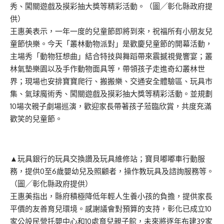
秀、闖關遊戲及摸彩抽大獎等精彩活動。（圖╱彰化縣政府提
供）
王惠美表示，一年一度的兒童節即將到來，祝福所有小朋友兒
童節快樂。今天「叢林動物派對」是歡慶兒童節的開幕活動，
主場秀「動物狂想曲」結合特技與舞蹈帶來震撼視覺響宴；叢
林氣墊樂園以及手作動物面具等，帶領孩子走進奇幻叢林世
界；現場也安排寶寶爬行、搬搬樂、交通安全體驗區、玩具市
集、氣球魔術秀、闖關遊戲及摸彩抽大獎等精彩活動。並規劃
10場次親子劇場巡演，歡迎家長帶著孩子蒞臨欣賞，共度充滿
歡笑的兒童節。
▲玩具銀行的玩具交換讚及玩具維修站；寶貝嘟嘟車行動服
務，提供0至6歲嬰幼兒及照顧者，操作教玩具及諮詢服務等。
（圖╱彰化縣政府提供）
王惠美指出，縣府積極降低年輕人生養小孩的負擔，提供家長
平價的友善育兒環境。感謝議會對預算的支持，彰化已成立10
家公設民營托嬰中心和10處育兒親子館，未來將逐年布建39家