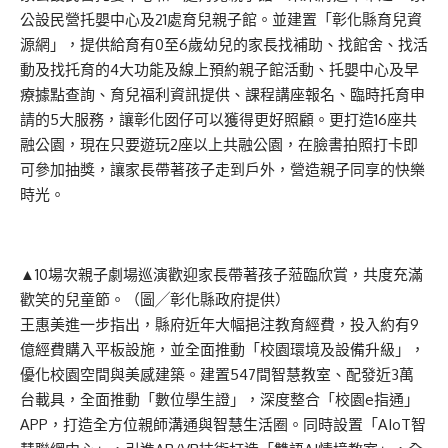
公設民營托嬰中心及21處育兒親子館。並建置「彰化縣育兒資
源網」，提供給育有0至6歲幼兒的家長找補助、找館舍、找活
動及找托育的4大功能及線上預約親子館活動、托嬰中心及早
療據點查詢、育兒福利資訊提供、課程講座報名、臨時托育申
請的5大服務，讓彰化囡仔可以獲得更好照顧。更打造16座共
融公園，現在只要遊玩2座以上共融公園，在臉書拍照打卡即
可參加抽獎，讓家長帶著孩子走到戶外，營造親子同享的快樂
時光。
▲10場次親子劇場巡演歡迎家長帶著孩子蒞臨欣賞，共度充滿
歡笑的兒童節。（圖╱彰化縣政府提供）
王惠美進一步指出，縣府近年大幅挹注教育經費，投入約有9
億經費購入平板設施，並全面推動「校園環境及設備升級」，
優化校園空間與美感建築。建置547間智慧教室、配發近3萬
台載具，全面推動「數位學生證」，深度整合「校園e指通」
APP，打造全方位親師溝通與智慧生活圈。同時設置「AIoT智