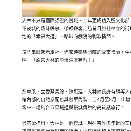
大林不只是國際認證的慢城，今年更成功入選文化部
不夜城的趣味軼事，帶領遊客走訪昔日旅社林立的街
泡的「幸福大道」一路逃向戲院的刺激情節。
這些串聯起老旅社、酒家建築與戲院的故事情節，生
呼：「原來大林的浪漫這麼有戲！」
翁章梁、立委蔡易餘、陳冠廷、大林鎮長許有疆等人
箱內部的自然系配色與奢華內裝，自4月至8月，山
客來一場結合五星鐵道與慢城傳說的高質感旅行。
翁章梁指出，大林是一個慢城，現在有許多年輕的工
鐵與雄獅旅行社很棒的結合，相信慢城加上鐵道旅行