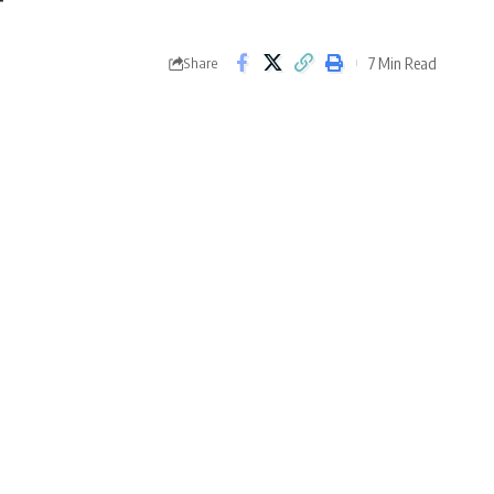
7 Min Read
Share