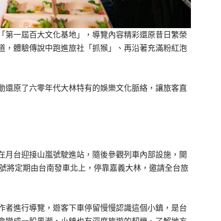
「第一屆百大文化基地」，導覽內容精彩還原昔日繁榮
道，體驗傳說中跑進旅社「抓猴」、再沿著充滿粉紅泡
動還原了六零年代大林特有的娛樂文化脈絡，讓旅客直
在月台迎接山嵐號駛進站，隨後參觀列車內部設施，開
嵐號將定期由台南發車北上，停靠嘉義大林，邀請全台旅
作者進行導覽，遊客下車停留慢慢認識這個小鎮，是台
會變成一股風潮，小鎮也有深度旅遊的契機、了解地方