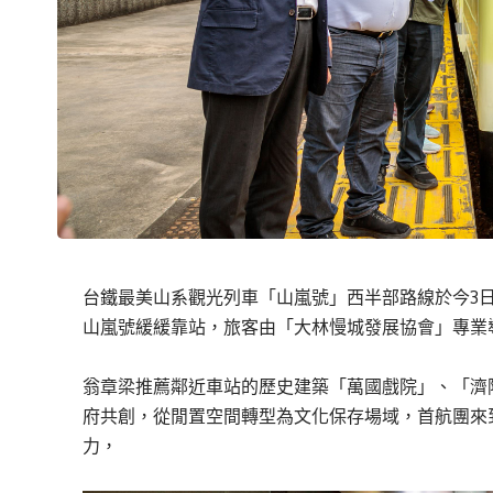
台鐵最美山系觀光列車「山嵐號」西半部路線於今3
山嵐號緩緩靠站，旅客由「大林慢城發展協會」專業
翁章梁推薦鄰近車站的歷史建築「萬國戲院」、「濟
府共創，從閒置空間轉型為文化保存場域，首航團來
力，