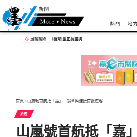
熱門
地
最新新聞
白海豚外圍環流遇大潮釀海水倒灌 30多商家
首頁
»
山嵐號首航抵「嘉」 翁章梁迎接首批遊客
旅遊
山嵐號首航抵「嘉