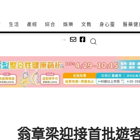
方
生活
產經
綜合
娛樂
文教
身心𩆜
醫藥健
受害 謝國樑親赴慰問
」 翁章梁迎接首批遊