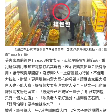
金紙店在上午7時許剛開門準備營業時，突遭2名男子闖入搶劫。圖：截
自Threads-bin_610
受害家屬隨後在Threads貼文表示，母親平時會配戴飾品，嫌
犯疑似利用未知來電撥打給其母親，表示要購買掃墓金紙有急
用，讓母親提早開店，沒想到2人一進店就暴力行搶，不僅用
力拉扯、肘擊，更用腳踹向奮力反抗的母親。讓受害家屬大嘆
白天也不能大意，提醒網友要多注意家人安全。貼文一出也讓
許多網友紛紛留言，「感覺是已經觀察一陣子了嗎 很有把握
只有一個人在店」、「欺負老人家好過分，抓到要丟石頭」、
「好可怕喔！要準備辣椒水了」。
據悉，該金紙店上午7時許剛開啟店門，2名男子便趁機闖入欲