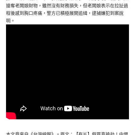
搶奪老闆娘財物，雖然沒有財務損失，但老闆娘表示在拉扯過
程後感到胸口疼痛，警方已積極展開追緝，逮捕嫌犯到案說
明。
本文章來自《
台灣線報
》。原文：
【有片】假買真搶劫！中壢