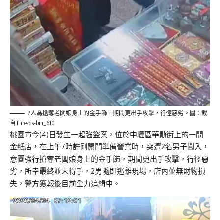
2人為搶奪老闆娘身上的金手飾，期間更出手攻擊，行徑惡劣。圖：截
自Threads-bin_610
桃園市今(4)日發生一起強盜案，位於中壢區華勛街上的一間
金紙店，在上午7時許剛開門準備營業時，突遭2名男子闖入，
意圖強行搶奪老闆娘身上的金手飾，期間更出手攻擊，行徑惡
劣，所幸最終並未得手，2男隨即逃離現場，店內並無財物損
失，警方獲報後目前全力追緝中。