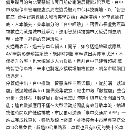
備受矚目的台北智慧城市展日前於南港展覽館2館登場，台中
市政府停車管理處處長周志遠受邀到中保科技論壇，以「智慧
底座- 台中智慧數據與城市美學對話」為題演講，分享數據打
底、人本優先、美學加分的「台中經驗」，落實市長盧秀燕重
視數位力就是城市競爭力，運用智慧科技讓市民感受到更順
暢、效率、舒適的交通環境。
交通局表示，過去停車仰賴人工開單，如今透過地磁感應與
AVI車牌影像辨識系統，能即時判斷車輛進出與停車狀況，不
僅提升效率，也大幅減少人力負擔。目前台中已建置超過1萬
格智慧停車格，未來也將逐步擴展增加格位數，朝全市聯網目
標邁進。
停管處指出，台中推動「智慧底座三層架構」，從前端「感知
層」透過地磁與 IoT 設備蒐集數據，經由中段「數據層」整合
分析，最終在「服務層」提供民眾即時導引與無紙化開單等功
能；這套數據應用不僅在大型活動期間能有效分散車流、縮短
找位時間以降低碳排放，市民更可透過「臺中交通網 APP」一
站式完成找車位、導航及線上繳費，並銜接台中市民專享搭公
車10公里免費，超過10公里路程，車資也只有10元的雙十公車