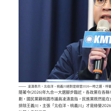
凌濤表示，北伯洋、桃義川絕對是綠營2026一時之選，呼
隨著今(2026)年九合一大選腳步臨近，各政黨在
劃，國民黨籍桃園市議員凌濤直指，民進黨既然能在
排除王義川，主張「北伯洋、桃義川」才是綠營202