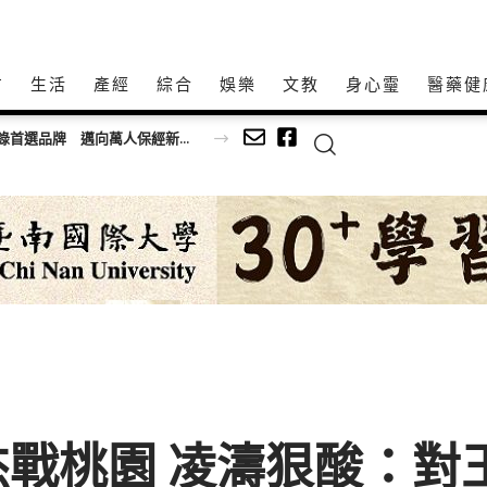
方
生活
產經
綜合
娛樂
文教
身心𩆜
醫藥健
智匯保經人力成長雙冠王三連霸！保經業人力登錄首選品牌 邁向萬人保經新里程
戰桃園 凌濤狠酸：對