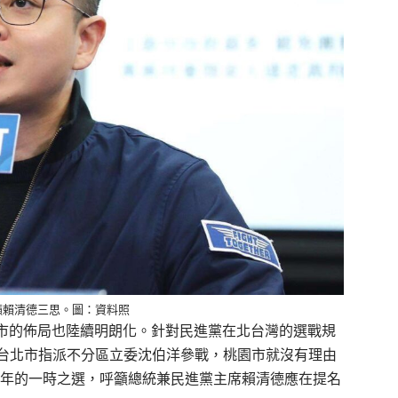
籲賴清德三思。圖：資料照
各縣市的佈局也陸續明朗化。針對民進黨在北台灣的選戰規
台北市指派不分區立委沈伯洋參戰，桃園市就沒有理由
6年的一時之選，呼籲總統兼民進黨主席賴清德應在提名