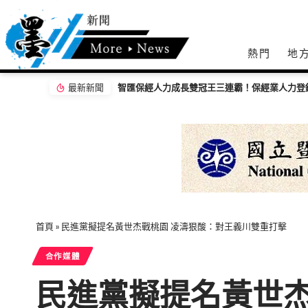
熱門
地
最新新聞
首頁
»
民進黨擬提名黃世杰戰桃園 凌濤狠酸：對王義川雙重打擊
合作媒體
民進黨擬提名黃世杰