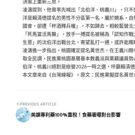
決策上重新三思。
凌濤提到，他曾率先喊出「北伯洋、桃義川」，只不
洋是賴清德提名的男性不分區第一名，屬於嫡系，自
國會，卻遭「杯酒釋兵權」，不如歸去。相較藍營北
「死馬當活馬醫」，放手一搏提名被稱為「認知作戰
生意」的沈伯洋出戰台北，寄望亂打一通，或許能瞎
凌濤進一步指出，桃園確定提名黃世杰，在王義川眼
取全民調，民進黨桃園基層基本教義派與黨籍議員勢
伯洋、桃義川絕對是綠營2026一時之選，呼籲賴清
本文章來自《
台灣線報
》。原文：
民進黨擬提名黃世
PREVIOUS ARTICLE
美課專利藥100%重稅！食藥署曝對台影響