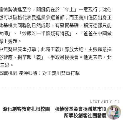
過情勢演進至今，關鍵仍在於「今上」一意孤行；沈伯
然可以破格代表民進黨參選首都；而王義川僅因出身正
北基桃共同聯防已然成形，有堅實基礎，賴清德卻只能
大師」、「炒飯吃一半懷疑有特務」、「爸爸在中國做
矇上幾題。
中無疑是雙重打擊；此時王義川應放大絕，主張願意採
必響應、揭竿起「義」，爭取最後機會。他更表示，北
德三思。
杰戰桃園 凌濤狠酸：對王義川雙重打擊
NEXT ARTICLE
深化創客教育扎根校園 張榮發基金會捐贈基市10
所學校創客社團發展