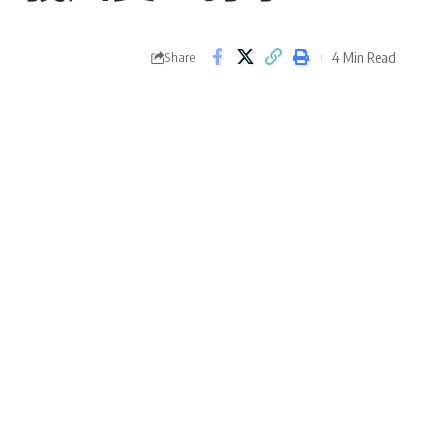
4 Min Read
Share