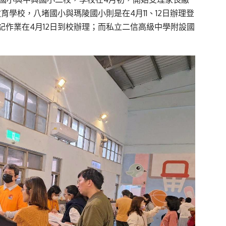
育學校，八堵國小與瑪陵國小則是在4月11、12日辦理登
作業在4月12日到校辦理；而私立二信高級中學附設國