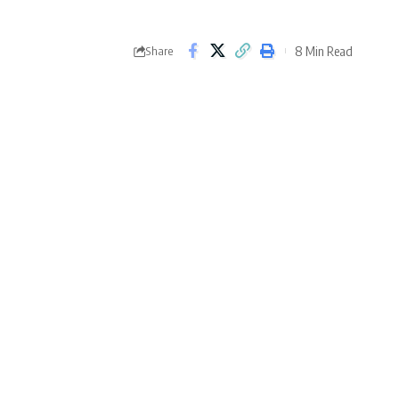
8 Min Read
Share