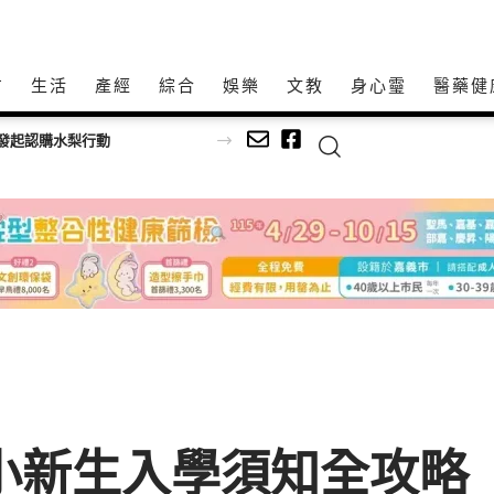
方
生活
產經
綜合
娛樂
文教
身心𩆜
醫藥健
發起認購水梨行動
國小新生入學須知全攻略