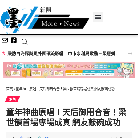
嚴防白海豚颱風外圍環流影響 中市水利局啟動三級應變中心全面戒備
首頁
»
童年神曲原唱＋天后御用合音！梁世韻首場專場成真 網友敲碗成功
娛樂
童年神曲原唱＋天后御用合音！梁
世韻首場專場成真 網友敲碗成功