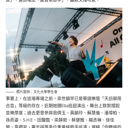
照片提供：文化大學學生會
事實上，在這場專場之前，梁世韻早已是華語樂壇「天后御用
合音」等級的存在。近期她隨Ella巡迴演出，舞台上默默撐起
音樂厚度；過去更曾參與翁倩玉、黃韻玲、蘇慧倫、潘瑋柏、
孫燕姿、S.H.E、田馥甄、梁靜茹、蔡健雅、楊丞琳、徐佳
瑩、韋禮安、羅志祥等多位重量級歌手巡演，堪稱「你聽過的