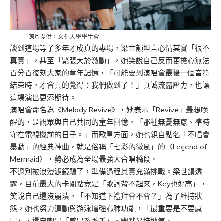
照片提供：文化大學學生會
談到這場等了多年才成真的專場，梁世韻坦言心情其實「很不
真實」，甚至「緊張大於激動」，她笑說自己反而更擔心無法
百分百復刻大家的童年記憶，「可能要到演唱會最後一個音符
結束時，才會真的覺得：我們做到了！」真誠流露壓力，也讓
這場演出更添期待。
演唱會命名為《Melody Revive》，她表示「Revive」最想喚
醒的，是觀眾與自己共同的童年回憶，「那種無憂無慮、準時
守在電視機前的日子。」而歌單方面，她也親自點名「不唱會
暴動」的經典神曲，就是俗稱「七彩的微風」的〈Legend of
Mermaid〉，勢必成為全場最強大合唱橋段。
不過別被浪漫濾鏡騙了，準備過程其實充滿挑戰。梁世韻透
露，目前最大的卡關點竟是「歌詞背不起來，Key也好高」，
笑說自己還沒崩潰，「不知道下禮拜會不會？」為了維持狀
態，她也努力運動與游泳增強心肺功能，「最重要是不要感
冒」，還自嘲是「感冒系歌手」，幽默又接地氣。