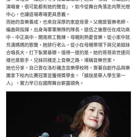
演唱會，很可能都有她的聲音」，如今從舞台角落走向聚光燈
中心，也讓這場專場更具意義。
而她的音樂養成，也來自深厚的家庭背景。父親是管樂老師、
編曲與指揮，出身海軍軍樂隊的隊長，退伍之後歷任在成功高
中、中正高中、開南商工教練，母親則熱愛音樂，從小家中就
充滿媽媽的歌聲，她排行老么，從小在母親帶領下與兄弟姐妹
合唱長大，打下紮實基礎。值得一提的是，她的哥哥梁世達同
樣也是歌手，兄妹同樣走上音樂之路，堪稱音樂世家。
她也分享，自己曾在洛杉磯念音樂學校時，靠著自創作品與樂
團拿下校內比賽冠軍並獲得獎學金，「據說是華人學生第一
人」，實力早已在國際舞台嶄露頭角。