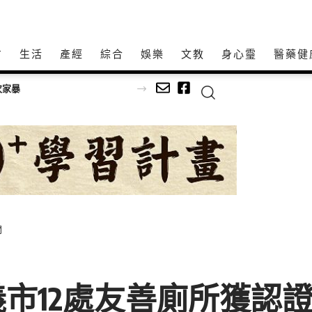
方
生活
產經
綜合
娛樂
文教
身心𩆜
醫藥健
足球
間
市12處友善廁所獲認