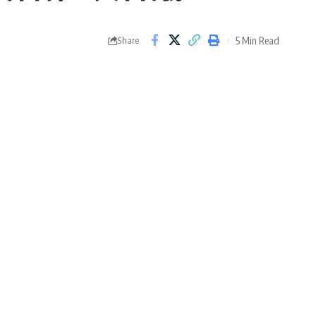
5 Min Read
Share