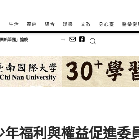
方
生活
產經
綜合
娛樂
文教
身心𩆜
醫藥健
師以生命經驗打造共學平台
及少年福利與權益促進委