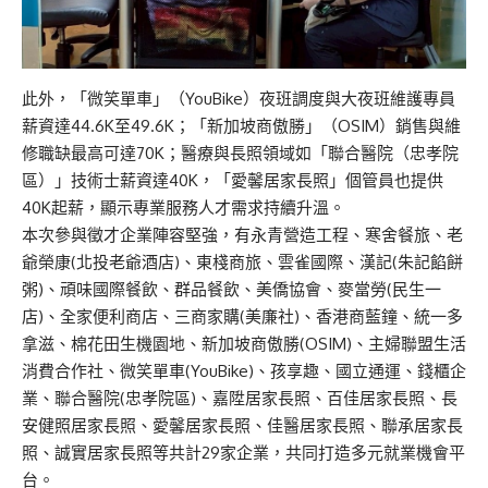
此外，「微笑單車」（YouBike）夜班調度與大夜班維護專員
薪資達44.6K至49.6K；「新加坡商傲勝」（OSIM）銷售與維
修職缺最高可達70K；醫療與長照領域如「聯合醫院（忠孝院
區）」技術士薪資達40K，「愛馨居家長照」個管員也提供
40K起薪，顯示專業服務人才需求持續升溫。
本次參與徵才企業陣容堅強，有永青營造工程、寒舍餐旅、老
爺榮康(北投老爺酒店)、東棧商旅、雲雀國際、漢記(朱記餡餅
粥)、頑味國際餐飲、群品餐飲、美僑協會、麥當勞(民生一
店)、全家便利商店、三商家購(美廉社)、香港商藍鐘、統一多
拿滋、棉花田生機園地、新加坡商傲勝(OSIM)、主婦聯盟生活
消費合作社、微笑單車(YouBike)、孩享趣、國立通運、錢櫃企
業、聯合醫院(忠孝院區)、嘉陞居家長照、百佳居家長照、長
安健照居家長照、愛馨居家長照、佳醫居家長照、聯承居家長
照、誠實居家長照等共計29家企業，共同打造多元就業機會平
台。