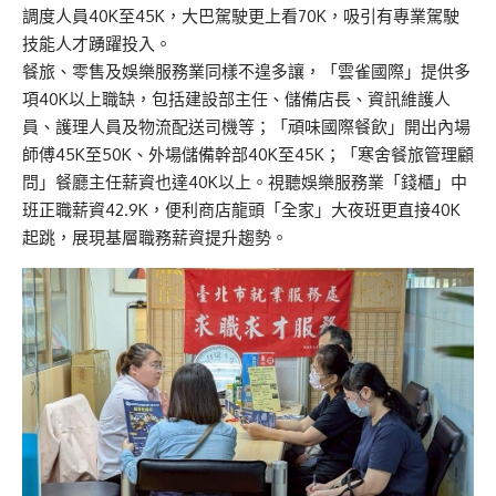
調度人員40K至45K，大巴駕駛更上看70K，吸引有專業駕駛
技能人才踴躍投入。
餐旅、零售及娛樂服務業同樣不遑多讓，「雲雀國際」提供多
項40K以上職缺，包括建設部主任、儲備店長、資訊維護人
員、護理人員及物流配送司機等；「頑味國際餐飲」開出內場
師傅45K至50K、外場儲備幹部40K至45K；「寒舍餐旅管理顧
問」餐廳主任薪資也達40K以上。視聽娛樂服務業「錢櫃」中
班正職薪資42.9K，便利商店龍頭「全家」大夜班更直接40K
起跳，展現基層職務薪資提升趨勢。