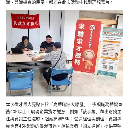
職、兼職機會的民眾，都能在此次活動中找到理想舞台。
本次徵才最大亮點在於「高薪職缺大爆發」，多項職務薪資直
衝40K以上，展現企業攬才誠意。例如「孩享趣」釋出財務主
任與資訊主任職缺，起薪高達55K；營運經理與副理、資訊專
員也有45K起跳的優渥待遇。運輸業者「國立通運」提供車輛