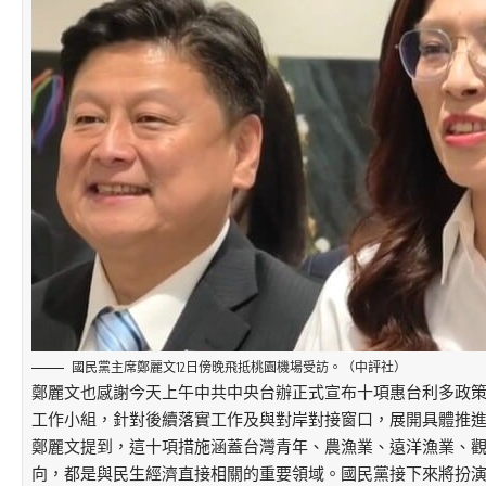
國民黨主席鄭麗文12日傍晚飛抵桃園機場受訪。（中評社）
鄭麗文也感謝今天上午中共中央台辦正式宣布十項惠台利多政
工作小組，針對後續落實工作及與對岸對接窗口，展開具體推
鄭麗文提到，這十項措施涵蓋台灣青年、農漁業、遠洋漁業、
向，都是與民生經濟直接相關的重要領域。國民黨接下來將扮