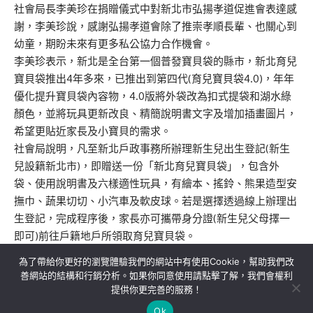
社會局長李美珍在捐贈儀式中對新北市弘揚孝道促進會表達感
謝，李美珍說，感謝弘揚孝道會除了推崇孝順長輩、也關心到
幼童，期盼未來有更多私公協力合作機會。
李美珍表示，新北是全台第一個普發寶貝袋的縣市，新北育兒
寶貝袋推出4年多來，已推出到第四代(育兒寶貝袋4.0)，年年
優化提升寶貝袋內容物，4.0版將外袋改為扣式提袋和湖水綠
顏色，並將玩具更新改良、精簡說明書文字及增加插畫圖片，
希望更貼近家長及小寶貝的需求。
社會局說明，凡至新北戶政事務所辦理新生兒出生登記(新生
兒設籍新北市)，即贈送一份「新北育兒寶貝袋」，包含外
袋、使用說明書及六樣適性玩具，有繪本、搖鈴、熊果造型安
撫巾、蔬果切切、小汽車及軟皮球。若是選擇透過線上辦理出
生登記，完成程序後，家長亦可攜帶身分證(新生兒父母擇一
即可)前往戶籍地戶所領取育兒寶貝袋。
為了帶給你更好的瀏覽體驗我們的網站中有使用Cookie，幫助我們改
善網站的結構和行銷分析。如果你同意使用請點擊了解，我們會權利
提供你更完善的服務！
關於我們
隱私權政策
聯絡我們
Ok