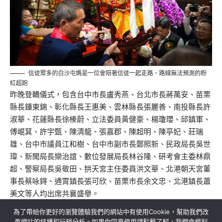
信徒眾多的白沙屯媽是一位會陪著信徒一起走路、路線無法預測的粉
紅超跑
昨晚登轎儀式，包含台中市長盧秀燕、台北市長蔣萬安、苗栗
縣長鍾東錦、彰化縣長王惠美、雲林縣長張麗善、南投縣長許
淑華、花蓮縣長徐榛蔚、立法委員黃健豪、楊瓊瓔、邱鎮軍、
傅崐萁、許宇甄、陳清龍、張嘉郡、陳超明、陳亭妃、莊瑞
雄、台中市議員江和樹、台中市副市長鄭照新、民政局長吳世
瑋、新聞局長欒治誼、數位發展局長林谷隆、研考會主委林鼎
超、警察局長吳敬田、拱天宮主任委員洪文華、北港朝天宮董
事長蔡咏鍀、通霄鎮長張可欣、苗栗市長余文忠、北港鎮長蕭
美文等人均出席共襄盛舉。
為了帶給你更好的瀏覽體驗我們的網站中有使用Cookie，幫助我們改
善網站的結構和行銷分析。如果你同意使用請點擊了解，我們會權利