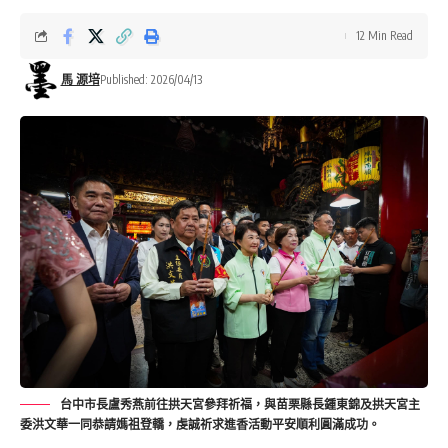
12 Min Read
馬 源培
Published: 2026/04/13
台中市長盧秀燕前往拱天宮參拜祈福，與苗栗縣長鍾東錦及拱天宮主
委洪文華一同恭請媽祖登轎，虔誠祈求進香活動平安順利圓滿成功。