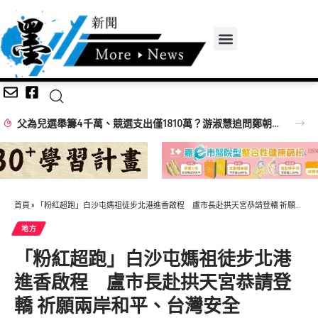
颱風來襲 五峰鄉果農搶收憂生計 徐欣瑩臉書發起認購水梨行動
首頁
»
「粉紅超跑」白沙屯媽祖徒步北港進香啟程 盧市長赴拱天宮恭請登轎 祈願兩岸和平、台灣安全
地方
「粉紅超跑」白沙屯媽祖徒步北港
進香啟程 盧市長赴拱天宮恭請登
轎 祈願兩岸和平、台灣安全