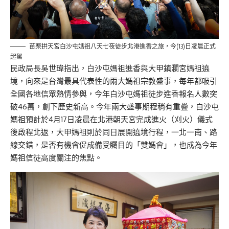
苗栗拱天宮白沙屯媽祖八天七夜徒步北港進香之旅，今(13)日凌晨正式
起駕
民政局長吳世瑋指出，白沙屯媽祖進香與大甲鎮瀾宮媽祖遶
境，向來是台灣最具代表性的兩大媽祖宗教盛事，每年都吸引
全國各地信眾熱情參與，今年白沙屯媽祖徒步進香報名人數突
破46萬，創下歷史新高。今年兩大盛事期程稍有重疊，白沙屯
媽祖預計於4月17日凌晨在北港朝天宮完成進火（刈火）儀式
後啟程北返，大甲媽祖則於同日展開遶境行程，一北一南、路
線交錯，是否有機會促成備受矚目的「雙媽會」，也成為今年
媽祖信徒高度關注的焦點。