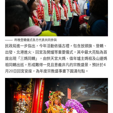
昨晚登轎儀式各方代表共同參與
民政局進一步指出，今年活動依循古禮，包含放頭旗、登轎、
出發、北港進火、回宮及開爐等重要儀式，其中最大亮點為首
度出現「三媽同轎」，由拱天宮大媽、值年爐主媽祖及山邊媽
祖同轎出巡，形成難得一見且意義非凡的宗教盛景，預計於4
月20日回宮安座，為年度宗教盛事畫下圓滿句點。