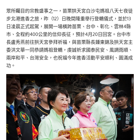
眾所矚目的宗教盛事之一，苗栗拱天宮白沙屯媽祖八天七夜徒
步北港進香之旅，昨（12）日晚間隆重舉行登轎儀式，並於13
日凌晨正式起駕，展開一場橫跨苗栗、台中、彰化、雲林4縣
市、全程約400公里的信仰長征，預計4月20日回宮。台中市
長盧秀燕前往拱天宮參拜祈福，與苗栗縣長鍾東錦及拱天宮主
委洪文華一同恭請媽祖登轎，虔誠祈求國泰民安、風調雨順、
兩岸和平、台灣安全，也祝福今年進香活動平安順利、圓滿成
功。