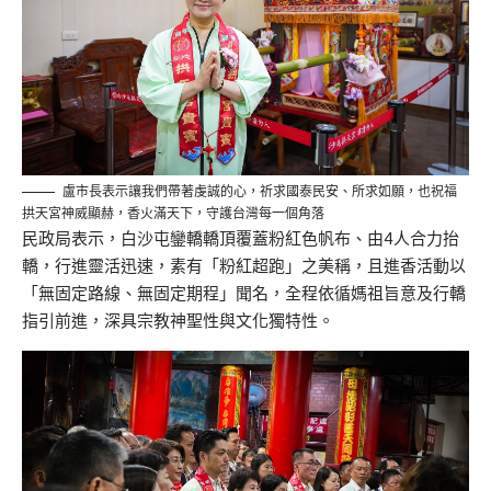
盧市長表示讓我們帶著虔誠的心，祈求國泰民安、所求如願，也祝福
拱天宮神威顯赫，香火滿天下，守護台灣每一個角落
民政局表示，白沙屯鑾轎轎頂覆蓋粉紅色帆布、由4人合力抬
轎，行進靈活迅速，素有「粉紅超跑」之美稱，且進香活動以
「無固定路線、無固定期程」聞名，全程依循媽祖旨意及行轎
指引前進，深具宗教神聖性與文化獨特性。