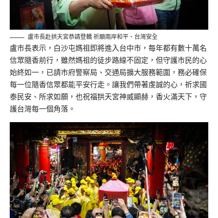
盧市長赴拱天宮恭請登轎 祈願兩岸和平、台灣安全
盧市長表示，白沙屯媽祖即將進入台中市，每年都有數十萬名
信眾隨香前行，雖然媽祖的徒步路線不固定，但守護市民的心
始終如一，已請市府警察局、交通局擴大服務範圍，務必確保
每一位隨香信眾都能平安行走。讓我們帶著虔誠的心，祈求國
泰民安、所求如願，也祝福拱天宮神威顯赫，香火滿天下，守
護台灣每一個角落。