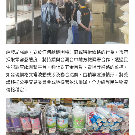
經發局強調，對於任何藉機囤積居奇或哄抬價格的行為，市府
採取零容忍態度，將持續與台灣台中地方檢察署合作，透過民
生犯罪查緝聯繫平台，強化對五金百貨、賣場等通路的監控，
如發現價格異常波動或涉及聯合漲價、囤積等違法情形，將蒐
證移送公平交易委員會或地檢署依法嚴辦，全力維護民生物資
價格穩定。