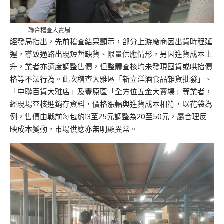
聯合稽查大賣場
經發局指出，先前稽查結果顯示，部分上游廠商因出貨時程延
遲，導致通路出現短暫缺貨、限量供應情形，另因進貨成本上
升，業者亦適度調整售價，但整體查核均未發現囤貨或哄抬價
格等不法行為。此次稽查大雅區「新立洋酒食品雜貨批發」、
「中聯百貨大雅店」及豐原區「全方位五金大賣場」等業者，
經現場查核進銷存資料，價格漲幅與進貨成本相符，以花袋為
例，售價由戰前每包約13至25元調整為20至50元，屬合理反
映成本變動，市場供應亦無明顯異常。