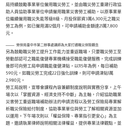
局持續鼓勵事業單位僱用職災勞工，並由職災勞工重建行政協
助人員協助事業單位申請僱用職業災害勞工補助，以原事業單
位繼續僱用職災失能等級8級、月投保薪資3萬6,300元之職災
勞工為例，如已僱用滿12個月，可申請補助金額達21萬7,800
元。
勞保局臺中市第二辦事處講師為大家打通職災保險觀念
另為鼓勵職災勞工提升工作能力並重返職場，只要職災勞工至
勞動部認可之職能復健專業機構接受職能復健服務，完成訓練
後即可向勞工局申請職能復健津貼，以115年為例，每日補助
590元，如職災勞工完成22日強化訓練，則可申請津貼1萬
2,980元。
勞工局說明，宣導會課程內容兼顧制度說明與實務分享，上午
場次以「掌握資源、經濟支持不中斷」為主軸，介紹協助職業
災害勞工重返職場補助辦法的申請流程以及勞工保險局專業解
析職災保險給付制度，協助事業單位與勞工了解相關資源並加
以運用。下午場次則以「權益保障、專業指引更安心」為主
題，邀請執業律師說明相關法律權益，提供專業法律觀點，並