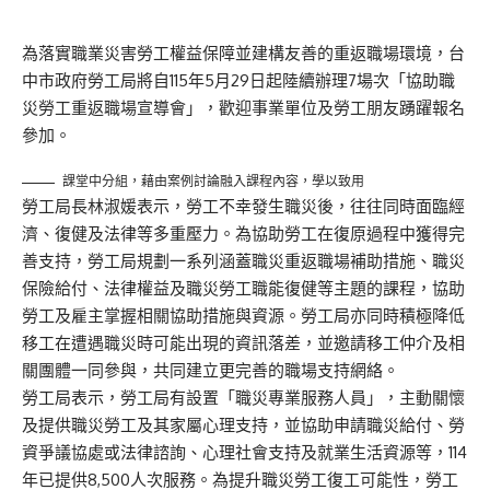
為落實職業災害勞工權益保障並建構友善的重返職場環境，台
中市政府勞工局將自115年5月29日起陸續辦理7場次「協助職
災勞工重返職場宣導會」，歡迎事業單位及勞工朋友踴躍報名
參加。
課堂中分組，藉由案例討論融入課程內容，學以致用
勞工局長林淑媛表示，勞工不幸發生職災後，往往同時面臨經
濟、復健及法律等多重壓力。為協助勞工在復原過程中獲得完
善支持，勞工局規劃一系列涵蓋職災重返職場補助措施、職災
保險給付、法律權益及職災勞工職能復健等主題的課程，協助
勞工及雇主掌握相關協助措施與資源。勞工局亦同時積極降低
移工在遭遇職災時可能出現的資訊落差，並邀請移工仲介及相
關團體一同參與，共同建立更完善的職場支持網絡。
勞工局表示，勞工局有設置「職災專業服務人員」，主動關懷
及提供職災勞工及其家屬心理支持，並協助申請職災給付、勞
資爭議協處或法律諮詢、心理社會支持及就業生活資源等，114
年已提供8,500人次服務。為提升職災勞工復工可能性，勞工