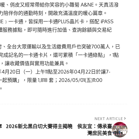
暖、俏皮又經常帶給你笑容的小雛菊 A&NE。天真活潑
愛魅力陪伴你的通勤時刻，開啟充滿溫度
的暖心篇章
。
NE
﹞一
卡通，皆採用
一
卡通PLUS晶片卡，搭配
iPASS
往實體服務據點，即可隨時進行加值、查詢餘額與交易紀
支付、全台大眾運輸以及生活繳費用戶也突破700萬人，已
完成記名的
一
卡通卡片，還可累積「
一卡通綠點
」，1點
費，讓收藏價值與實用功能兼具。
年4月20日（一）上午11點至2026年04月22日於讓7-
」，限量 1,818 套；2026/05/01(五)11:00
。
NEXT ARTICLE
摩
2026新北黑白切大賽得主揭曉 侯友宜：傳承臺
灣庶民美食