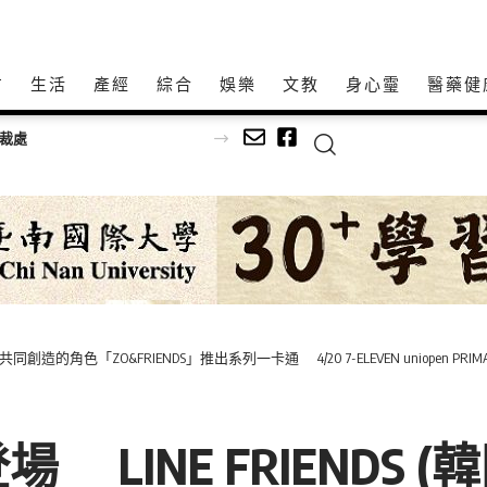
方
生活
產經
綜合
娛樂
文教
身心𩆜
醫藥健
裁處
ON 共同創造的角色「ZO&FRIENDS」推出系列一卡通 4/20 7-ELEVEN uniopen
NE FRIENDS (韓國 