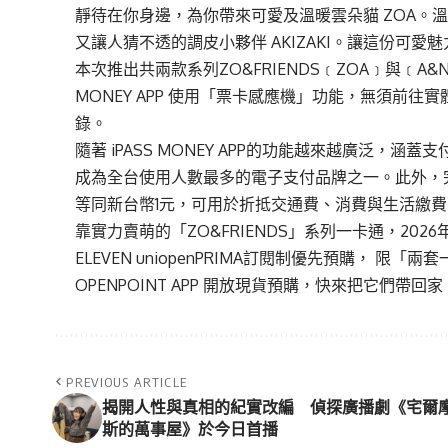
靜待在你身邊，為你帶來可愛及溫暖雲朵貓 ZOA。溫
又讓人猜不透的調皮小夥伴 AKIZAKI。讓這份可
本次推出共兩款系列ZO&FRIENDS
﹝
ZOA
﹞
與
﹝
A&
MONEY APP 使用「票卡感應機」功能，無須前
錄。
隨著
iPASS
MONEY APP的功能越來越廣泛，涵蓋
成為全台使用人數最多的電子支付品牌之
一
。
此外，
等同新台幣1元，可用於折抵交通費、消費與生活繳
靠
實力賣萌的
「ZO&FRIENDS」系列
一
卡通，2026
ELEVEN
uniopen
PRIMA訂閱制優先預購， 限「兩套一起預購
OPENPOINT APP 開放現貨預購，快來把它們帶回家
PREVIOUS ARTICLE
揭開人性與真相的紀實改編 偵探廣播劇《宅爾
斯的萬事屋》於今日首播