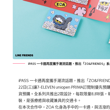
iPASS 一卡通再度攜手潮流話題，推出「ZO&FRIENDS
iPASS
一
卡通再度攜手潮流話題，推出「ZO&FRIEN
22日(三)讓7-ELEVEN
uniopen
PRIMA訂閱制優先
預
貨預購。全系列共推出2款設計，每款限量8,818張
裝，是張療
癒
與收藏兼具的交通卡。
在本次合作中，ZOA 化身為手中的
一
卡通，與活潑的小