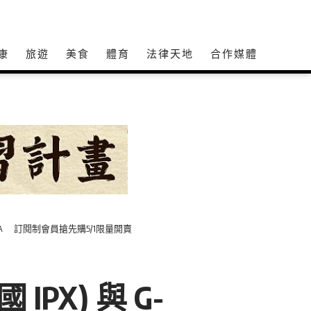
康
旅遊
美食
體育
法律天地
合作媒體
 PRIMA 訂閱制會員搶先購5/1限量開賣
IPX) 與 G-