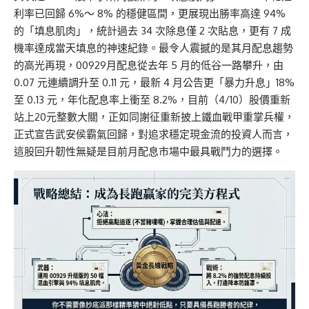
利率已回歸 6%～ 8% 的穩健區間，更展現出勝率高達 94%
的「填息肌肉」，統計過去 34 次除息僅 2 次貼息，更有 7 成
機率達成當天填息的神速紀錄。最令人震撼的是其月配息趨勢
的高光再現，00929月配息從去年 5 月的低谷一路攀升，由
0.07 元連續調升至 0.11 元，最新 4 月公告更「暴力升息」18%
至 0.13 元，年化配息率上衝至 8.2%，目前（4/10）股價重新
站上20元整數大關，正如同謝征重新披上鐵血戰甲重掌兵權，
正式宣告武安侯霸氣回歸，對追求穩定現金流的投資人而言，
這股回升韌性無疑是目前月配息市場中最具戰鬥力的選擇。