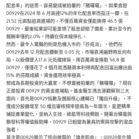
配息率」的迷思，容易變成被拍暈的「豬囉囉」。如果貪戀
00929在2024 年 6 月高達12%的年化配息率而孤注一擲，在
21.52 元高點追高進場的，不僅百萬資金僅能換得 46.5 張
00929，最後結果卻可能是領了股息卻賠了價差，累計至今的
報酬率僅約2.0%，持續在保本線掙扎。
然而，最令人驚豔的則是危機入市的「抄底派」，他們在
00929去年 12 月配息腰斬至 0.05 元、市場哀鴻遍野時反向布
局，以股價墜入17.6 元低檔掃貨，用百萬資金換取 56.8 張
00929，僅僅花了 4 個月就憑藉資本利得與配息回溫出繳出逾
15% 的亮眼成績，資金運用效率極高。
想成為長期投資的大贏家，不想當被拍暈的「豬囉囉」？現在
正是投資 00929 的黃金進場點。基金醫生馮志源觀察到三大
面向，首先是00929指數及選股核心邏輯已「獨自升級」，不
僅成分股擴增至 50 檔且審核頻率提高為一年兩次，能更精準
捕捉產業變化，並納入生技、綠能等科技精銳。隨著台積電與
聯發科等權值股助陣，00929 已蛻變為兼具防禦與攻擊的混血
強者，
其次是00929展示了所向披靡的「填息肌肉」，00929年化殖