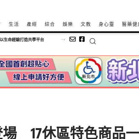
方
生活
產經
綜合
娛樂
文教
身心𩆜
醫藥健
師以生命經驗打造共學平台
場 17休區特色商品