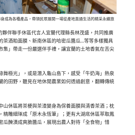
轉身成為各種產品，帶領民眾展開一場從產地直通生活的精采永續旅
區的夥伴聯手休區代言人宜蘭代理縣長林茂盛，共同推廣
的茶酒粕面膜、新南休區的哈密瓜醬瓜…等等多樣獨具
市集」帶走一份嚴選伴手禮，讓宜蘭的土地香氣在舌尖
綠舞極光」，或是潛入龜山島下，感受「牛奶海」熱泉
蘭的田野，聽見在地休閒農業如何透過創意，翻轉傳統
中山休區將茶梗與茶渣變身為保養面膜與清香茶酒；枕
，精雕細琢成「原木永恆筆」；更有大湖底休區萃取鳳
密瓜醃漬成爽脆醬瓜，展現出農人對待「全食物」惜