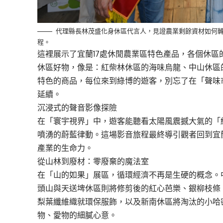
代理縣長林茂盛化身休區代言人，見證農業剩餘資材如何
程。
這裡展示了宜蘭17處休閒農業區特色產品，各個休
休區好物，像是：紅柴林休區的海味烏龍、中山休區
特色的商品，每位來到綠博的遊客，別忘了在「聲味
延續。
沉浸式的聲音影像探險
在「寰宇視界」中，遊客能聽看太陽風震撼大氣的「
噴湧的蔚藍律動。這場影音旅程最終導引觀者回到宜
產業的生命力。
從山林到廢材：零廢棄的魔法室
在「山的如果」展區，循環經濟不再是生硬的概念。
頭山與天送埤休區則將修剪後的紅心芭樂、銀柳枝條
梨葉纖維織就環保服飾，以及新南休區將淘汰的小哈
物、愛物的細膩心意。