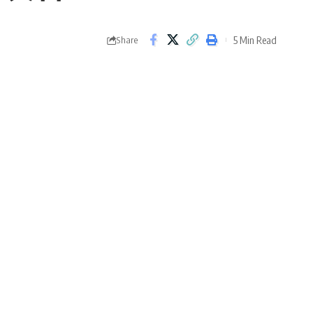
5 Min Read
Share