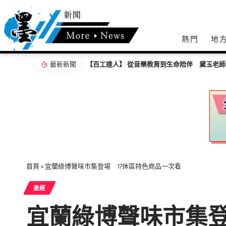
熱門
地
最新新聞
【百工達人】 從音樂教育到生命陪伴 黛玉老
首頁
»
宜蘭綠博聲味市集登場 17休區特色商品一次看
產經
宜蘭綠博聲味市集登