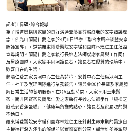
記者江偉碩/綜合報導
為了增進機構與家屬的良好溝通並落實尊嚴終老的安寧照護理
念，佛光山蘭陽仁愛之家於4月11日舉辦「聯合家屬座談暨安寧
照護宣導」，邀請羅東博愛醫院安寧緩和團隊林煌仁主任蒞臨
宣導說明。蘭陽仁愛之家執行長妙志法師感謝家屬與工作同仁
及醫療團隊，大家攜手同照護長者，讓長者在優質的環境中，
歡喜自在的生活。
蘭陽仁愛之家長照中心主任黃詩吟、安養中心主任吳淑莉主
任、社工及護理團隊進行業務報告，讓與會80位長輩及家屬膫
解日常生活的各項服務。在QA互動時間，大家享用玉米鬚
茶、南非國寶茶及蘭陽仁愛之家執行長妙志法師手作「純植芝
麻燕麥香蕉蛋糕」，健康無負擔的點心，讓長者及家屬吃的讚
不絶口。
羅東博愛醫院安寧緩和團隊林煌仁主任針對生命末期的醫療自
主權進行深入淺出的解說並以實際案例分享，釐清許多長輩與