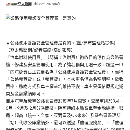
亞太新聞
Published: 2026/04/13
▲公路使用養護安全管理費是真的。(圖/高市監理站提供)
【亞太新聞網/記者高婕/高雄報導】
「汽車燃料使用費」（簡稱：汽燃費）徵收目的係作為公路養
護、修建及安全管理使用，為了讓名稱與用途一致，超過一甲
子的汽燃費已正式更名為「公路使用養護安全管理費」，簡稱
「公路養管費」或「養管費」。本次更名僅為名稱調整，徵收
費率、繳納方式及車主權益均維持不變，車主只須依原規定期
間及金額繳納即可。
自用汽車及機車公路養管費於每年7月開徵，營業車則於3月、
6月、9月及12月分季開徵，除可持紙本繳費單至金融機構、郵
局、超商（統一、全家、萊爾富及OK來來）及駐各區監理所
（站）代收公庫繳納外，還可以透過「監理服務網」、「監理
服務APP」或行動支付平台（iPASS MONEY全支付等）辦理線