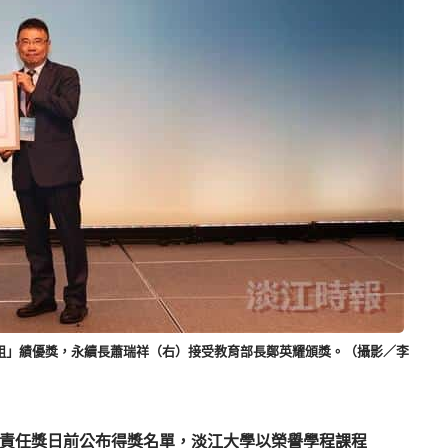
課程組」績優獎，永續長蕭瑞祥（右）接受教育部長鄭英耀頒獎。（攝影／李
社會責任獎日前公布得獎名單，淡江大學以榮譽學程課程