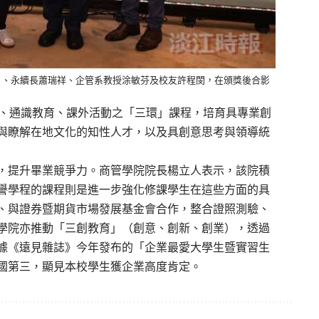
）、永續長蕭瑞祥、企管系教授涂敏芬及校友許程閔，在頒獎後合影
業、通識教育、課外活動之「三環」課程，培育具專業創
與瞭解在地文化的知性人才，以及具創意思考與領導統
，提升畢業競爭力。商管學院院長楊立人表示，該院積
譽學程的課程則是進一步強化修課學生在這些方面的具
、與證券暨期貨市場發展基金會合作，整合證照測驗、
學院亦推動「三創教育」（創意、創新、創業），透過
據《遠見雜誌》今年發布的「企業最愛大學生暨實習生
國第三，顯見本校學生獲企業高度肯定。