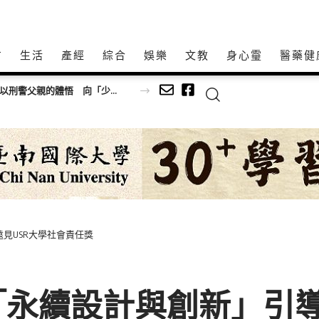
方
生活
產經
綜合
娛樂
文教
身心𩆜
醫藥健
見USR大學社會責任獎
「永續設計與創新」引