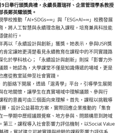
月9日舉行頒獎典禮，永續長蕭瑞祥、企業管理學系教授
部長鄭英耀頒獎。
推動「AI+SDGs=∞」與「ESG+AI=∞」校務發展
育，將人工智慧與永續理念融入課程，培育兼具科技能
穩健前行。
年再以「永續設計與創新」獲獎。她表示，參與USR獎
的肯定讓她更清楚看見永續教育在課程中的不同實踐路
深化於學科核心；「永續設計與創新」則採「影響力外
議題。她認為，大學課堂不僅是知識傳遞的場域，更是
也應從教室延伸至社會實踐。
活》的脈絡下開展，透過「滬青學」平台，引導學生展開
與在地關懷，讓學生在真實場域中理解議題、參與行
課程的意義可由三個面向來理解。首先，課程以挑戰導
合競賽，設計公益募款方案，實際回應企業推動的「集食
在一學期中歷經議題覺察、地方參與、問題構思到跨域
，課程導入社會影響力評估機制，以Social Value
I）方法為基礎，嘗試建立可被實踐與檢驗的課程影響力評估系