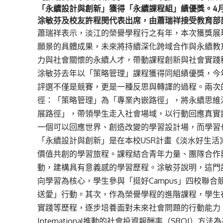
「永續設計與創新」獲得「永續課程組」績優獎。4
涂敏芬及校友許程閔代表出席，由蕭瑞祥接受教育部
蕭瑞祥表示，淡江的榮譽學程行之有年，本次獲獎展現學校
願景的具體成果，未來將持續深化跨域合作與永續教
力與社會關懷的永續人才，帶動課程創新與社會實踐
涂敏芬去年以「策略管理」課程獲得同組績優獎，今
評選不僅是競賽，更是一種反思與轉譯的過程。兩次
徑：「策略管理」為「專業內嵌路徑」，將永續思維
展路徑」，帶領學生走入社會場域，以行動回應真實
一個可以回應世界、創造改變的學習設計場，而學習
「永續設計與創新」是在本校USR計畫《淡水好生
價值共創的學習旅程。課程結合青年力量、團隊合作
動，建構具有意義感的學習歷程。涂敏芬說明，這門
向學習為核心，學生參與「挺好Campus」四校聯
送愛」行動。其次，作為榮譽學程的進階課程，學生
實踐等歷程，逐步培養面對未來社會問題的行動能力。第三
International推動的社會投資報酬率（SRO