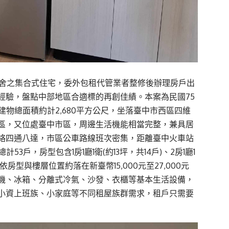
宿舍之集合式住宅，委外包租代管業者整修後辦理房戶出
經驗，盤點中部地區合適標的再創佳績。本案為民國75
建物總面積約計2,680平方公尺，坐落臺中市西區四維
區，又位處臺中市區，周邊生活機能相當完整，兼具居
絡四通八達，市區公車路線班次密集，距離臺中火車站
3戶，房型包含1房1廳1衛(約13坪，共14戶)、2房1廳1
金依房型與樓層位置約落在新臺幣15,000元至27,000元
機、冰箱、分離式冷氣、沙發、衣櫃等基本生活設備，
小資上班族、小家庭等不同租屋族群需求，租戶只需要