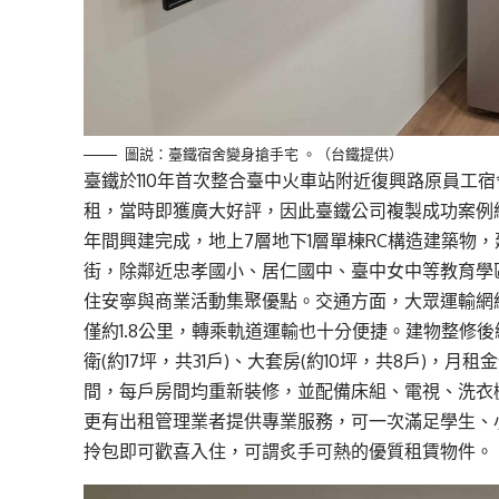
圖説：臺鐵宿舍變身搶手宅 。（台鐵提供）
臺鐵於110年首次整合臺中火車站附近復興路原員工
租，當時即獲廣大好評，因此臺鐵公司複製成功案例
年間興建完成，地上7層地下1層單棟RC構造建築物，
街，除鄰近忠孝國小、居仁國中、臺中女中等教育學
住安寧與商業活動集聚優點。交通方面，大眾運輸網
僅約1.8公里，轉乘軌道運輸也十分便捷。建物整修後總計5
衛(約17坪，共31戶)、大套房(約10坪，共8戶)，月租
間，每戶房間均重新裝修，並配備床組、電視、洗衣
更有出租管理業者提供專業服務，可一次滿足學生、
拎包即可歡喜入住，可謂炙手可熱的優質租賃物件。