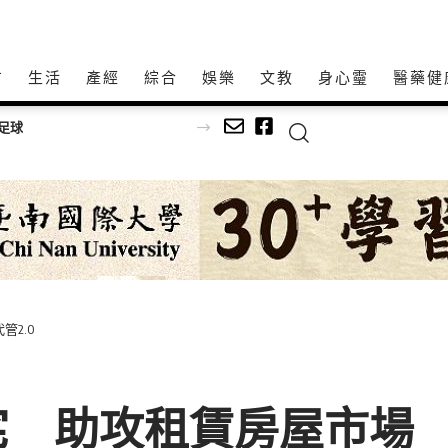
方
生活
產經
綜合
娛樂
文教
身心𩆜
醫藥健
深耕傳統藝文不間斷！「115年百工風華 諸羅獻藝工藝展」跨域移師彰化溪湖展出
2.0
宅 助攻租賃房屋市場