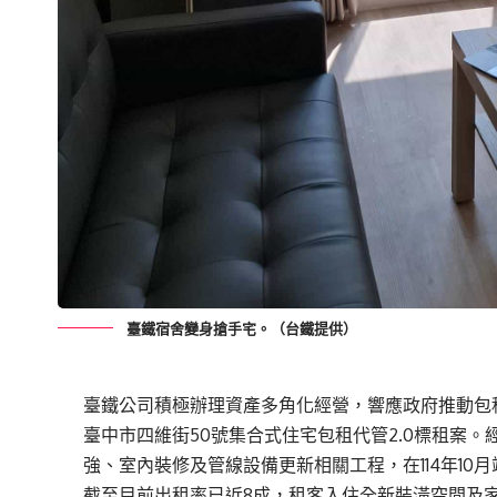
臺鐵宿舍變身搶手宅。（台鐵提供）
臺鐵公司積極辦理資產多角化經營，響應政府推動包租
臺中市四維街50號集合式住宅包租代管2.0標租案
強、室內裝修及管線設備更新相關工程，在114年1
截至目前出租率已近8成，租客入住全新裝潢空間及