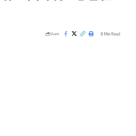
8 Min Read
Share