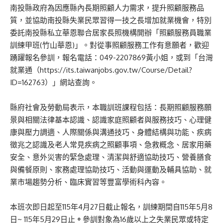
南投縣政府為因應縣內長期照顧人力需求，提升照顧服務品
質，並協助南投縣失業民眾習得一技之長增加就業機會，特別
委託南投縣私立華恩聯合居家長照機構開辦「照顧服務員職業
訓練甲班(竹山華恩)」。對從事照顧服務工作有意願者，歡迎
踴躍報名參訓，報名電話：049-2207869黃小姐，或到「台灣
就業通（https://its.taiwanjobs.gov.tw/Course/Detail?
ID=162763）」網站查詢。
縣府社會及勞動局表示，本職訓班課程包括：長期照顧服務願
景與相關法律基本認識、認識家庭照顧者與服務技巧、心理健
康與壓力調適、人際關係與溝通技巧、身體結構與功能、疾病
徵兆之認識及老人常見疾病之照顧事項、急救概念、居家用藥
安全、意外災害的緊急處理、清潔與舒適協助技巧、營養膳食
與備餐原則、家務處理協助技巧、活動與運動及輔具協助、就
業市場趨勢分析、臨床實習等豐富學術科內容。
本班次即日起至115年4月27日截止報名，訓練期間自115年5月8
日~ 115年5月29日止
。
參訓對象為16歲以上之失業民眾或特定