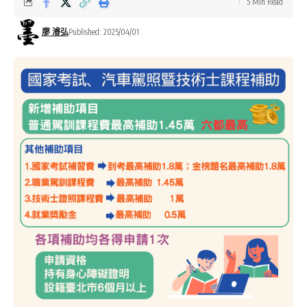
5 Min Read
廖 濬弘
Published: 2025/04/01